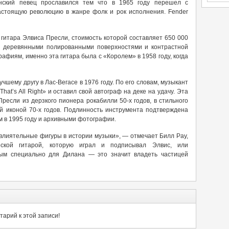
нский певец прославился тем что в 1965 году перешел с
настоящую революцию в жанре фолк и рок исполнения. Fender
 гитара Элвиса Пресли, стоимость которой составляет 650 000
 с деревянными полированными поверхностями и контрастной
афиям, именно эта гитара была с «Королем» в 1958 году, когда
чшему другу в Лас-Вегасе в 1976 году. По его словам, музыкант
at’s All Right» и оставил свой автограф на деке на удачу. Эта
если из дерзкого пионера рокабилли 50-х годов, в стильного
ой иконой 70-х годов. Подлинность инструмента подтверждена
 в 1995 году и архивными фотографии.
влиятельные фигуры в истории музыки», — отмечает Билл Рау,
еской гитарой, которую играл и подписывал Элвис, или
нным специально для Дилана — это значит владеть частицей
арий к этой записи!