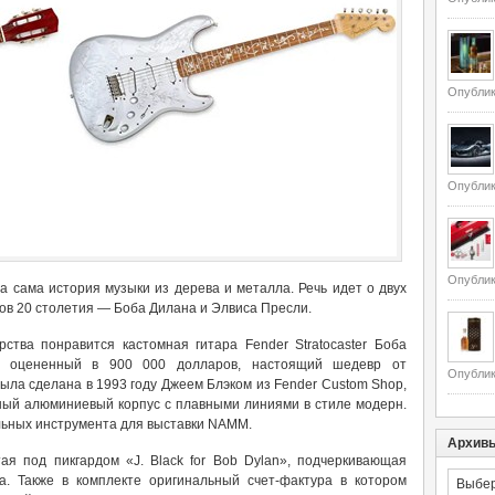
Опублик
Опублик
Опублик
а сама история музыки из дерева и металла. Речь идет о двух
тов 20 столетия — Боба Дилана и Элвиса Пресли.
рства понравится кастомная гитара Fender Stratocaster Боба
т, оцененный в 900 000 долларов, настоящий шедевр от
Опублик
ыла сделана в 1993 году Джеем Блэком из Fender Custom Shop,
ный алюминиевый корпус с плавными линиями в стиле модерн.
льных инструмента для выставки NAMM.
Архив
ая под пикгардом «J. Black for Bob Dylan», подчеркивающая
Архивы
а. Также в комплекте оригинальный счет-фактура в котором