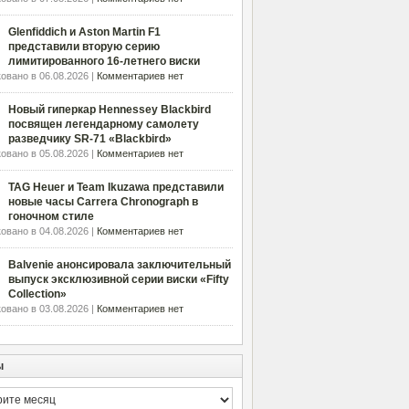
Glenfiddich и Aston Martin F1
представили вторую серию
лимитированного 16-летнего виски
овано в 06.08.2026 |
Комментариев нет
Новый гиперкар Hennessey Blackbird
посвящен легендарному самолету
разведчику SR-71 «Blackbird»
овано в 05.08.2026 |
Комментариев нет
TAG Heuer и Team Ikuzawa представили
новые часы Carrera Chronograph в
гоночном стиле
овано в 04.08.2026 |
Комментариев нет
Balvenie анонсировала заключительный
выпуск эксклюзивной серии виски «Fifty
Collection»
овано в 03.08.2026 |
Комментариев нет
ы