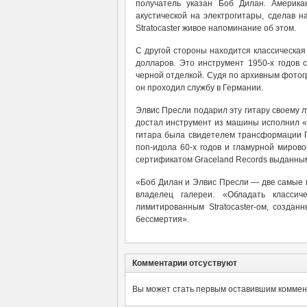
получатель указан Боб Дилан. Америка
акустической на электрогитары, сделав 
Stratocaster живое напоминание об этом.
С другой стороны находится классическая
долларов. Это инструмент 1950-х годов
черной отделкой. Судя по архивным фотогр
он проходил службу в Германии.
Элвис Пресли подарил эту гитару своему лу
достал инструмент из машины исполнил «Th
гитара была свидетелем трансформации Пр
поп-идола 60-х годов и гламурной миров
сертификатом Graceland Records выданным
«Боб Дилан и Элвис Пресли — две самые 
владелец галереи. «Обладать классич
лимитированным Stratocaster-ом, созда
бессмертия».
Комментарии отсуствуют
Вы может стать первым оставившим коммент