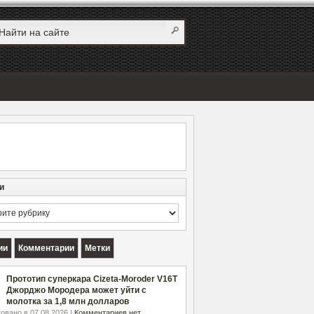
и
и
ии
Комментарии
Метки
Прототип суперкара Cizeta-Moroder V16T
Джорджо Мородера может уйти с
молотка за 1,8 млн долларов
овано в 07.08.2026 |
Комментариев нет