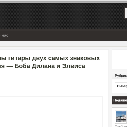
 нас
ны гитары двух самых знаковых
ия — Боба Дилана и Элвиса
Рубрик
Рубрик
Недавн
Опублик