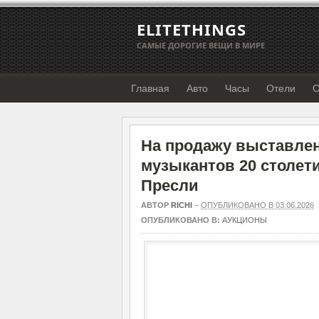
ELITETHINGS
САМЫЕ ДОРОГИЕ ВЕЩИ В МИРЕ
Главная
Авто
Часы
Отели
О
На продажу выставле
музыкантов 20 столет
Пресли
АВТОР
RICHI
–
ОПУБЛИКОВАНО В 03.06.2026
ОПУБЛИКОВАНО В:
АУКЦИОНЫ