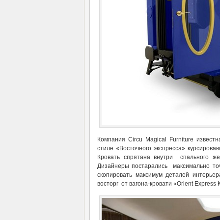
Компания Circu Magical Furniture извес
стиле «Восточного экспресса» курсирова
Кровать спрятана внутри спального жел
Дизайнеры постарались максимально точ
скопировать максимум деталей интерьер
восторг от вагона-кровати «Orient Express K