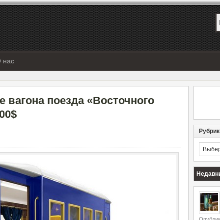
 нас
е вагона поезда «Восточного
00$
Рубрик
Рубрик
Недавн
Опублик