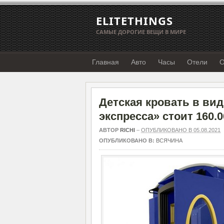
ELITETHINGS
САМЫЕ ДОРОГИЕ ВЕЩИ В МИРЕ
Главная
Авто
Часы
Отели
О
Детская кровать в вид
экспресса» стоит 160.0
АВТОР
RICHI
–
ОПУБЛИКОВАНО В 05.08.2021
ОПУБЛИКОВАНО В:
ВСЯЧИНА