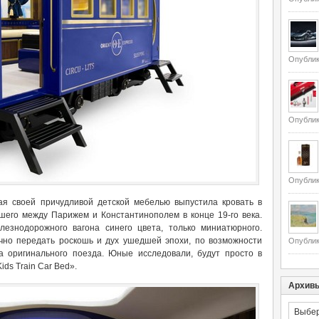
Опублик
Опублик
Опублик
тная своей причудливой детской мебелью выпустила кровать в
вшего между Парижем и Константинополем в конце 19-го века.
езнодорожного вагона синего цвета, только миниатюрного.
но передать роскошь и дух ушедшей эпохи, по возможности
Опублик
а оригинального поезда. Юные исследовали, будут просто в
ids Train Car Bed».
Архив
Архивы