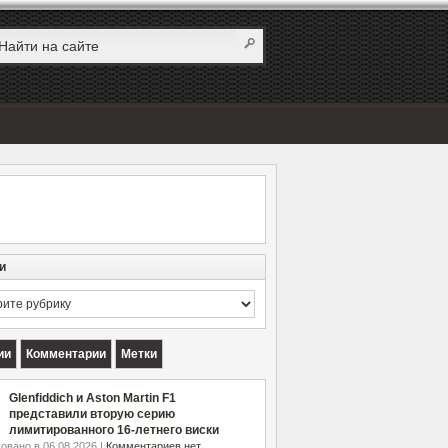
и
и
ии
Комментарии
Метки
Glenfiddich и Aston Martin F1
представили вторую серию
лимитированного 16-летнего виски
овано в 06.08.2026 |
Комментариев нет