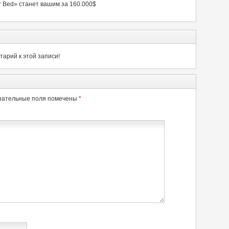
ar Bed» станет вашим за 160.000$
арий к этой записи!
зательные поля помечены
*