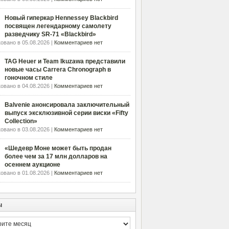
Новый гиперкар Hennessey Blackbird
посвящен легендарному самолету
разведчику SR-71 «Blackbird»
овано в 05.08.2026 |
Комментариев нет
TAG Heuer и Team Ikuzawa представили
новые часы Carrera Chronograph в
гоночном стиле
овано в 04.08.2026 |
Комментариев нет
Balvenie анонсировала заключительный
выпуск эксклюзивной серии виски «Fifty
Collection»
овано в 03.08.2026 |
Комментариев нет
«Шедевр Моне может быть продан
более чем за 17 млн долларов на
осеннем аукционе
овано в 01.08.2026 |
Комментариев нет
ы