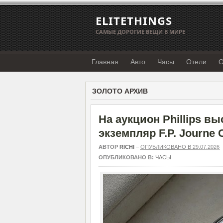
ELITETHINGS
САМЫЕ ДОРОГИЕ ВЕЩИ В МИРЕ
Главная
Авто
Часы
Отели
О
ЗОЛОТО АРХИВ
На аукцион Phillips 
экземпляр F.P. Journe
АВТОР
RICHI
–
ОПУБЛИКОВАНО В 29.07.2026
ОПУБЛИКОВАНО В:
ЧАСЫ