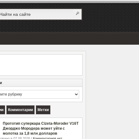
и
и
ии
Комментарии
Метки
Прототип суперкара Cizeta-Moroder V16T
Джорджо Мородера может уйти с
молотка за 1,8 млн долларов
овано в 07.08.2026 |
Комментариев нет