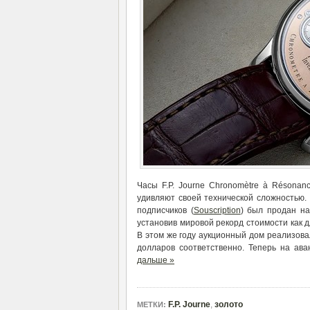
Часы F.P. Journe Chronomètre à Résonan
удивляют своей технической сложностью. 
подписчиков (
Souscription
) был продан на
установив мировой рекорд стоимости как д
В этом же году аукционный дом реализов
долларов соответственно. Теперь на ав
дальше »
F.P. Journe
,
золото
МЕТКИ: