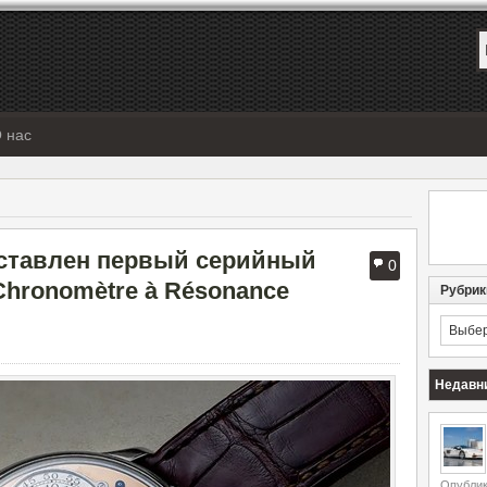
 нас
выставлен первый серийный
0
 Chronomètre à Résonance
Рубрик
Рубрик
Недавн
Опублик