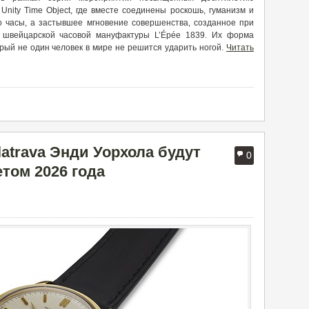
nity Time Object, где вместе соединены роскошь, гуманизм и
то часы, а застывшее мгновение совершенства, созданное при
й швейцарской часовой мануфактуры L’Épée 1839. Их форма
орый не один человек в мире не решится ударить ногой.
Читать
latrava Энди Уорхола будут
0
том 2026 года