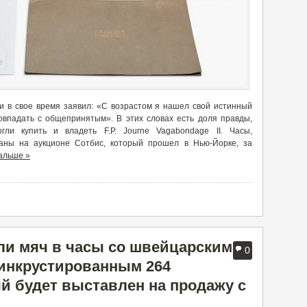
и в свое время заявил: «С возрастом я нашел свой истинный
овпадать с общепринятым». В этих словах есть доля правды,
ли купить и владеть F.P. Journe Vagabondage II. Часы,
ны на аукционе Сотбис, который прошел в Нью-Йорке, за
альше »
или мяч в часы со швейцарским
0
инкрустированным 264
й будет выставлен на продажу с