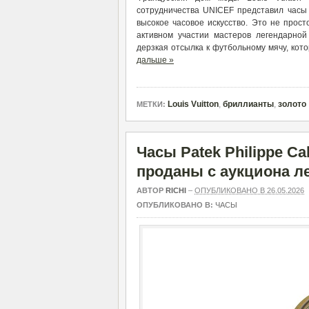
сотрудничества UNICEF представил часы U
высокое часовое искусство. Это не прос
активном участии мастеров легендарно
дерзкая отсылка к футбольному мячу, кот
дальше »
Louis Vuitton
,
бриллианты
,
золото
МЕТКИ:
Часы Patek Philippe Ca
проданы с аукциона ле
АВТОР
RICHI
–
ОПУБЛИКОВАНО В 26.05.2026
ОПУБЛИКОВАНО В:
ЧАСЫ