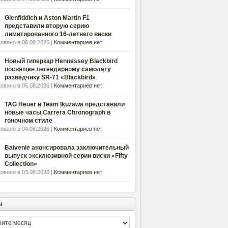
Glenfiddich и Aston Martin F1
представили вторую серию
лимитированного 16-летнего виски
овано в 06.08.2026 |
Комментариев нет
Новый гиперкар Hennessey Blackbird
посвящен легендарному самолету
разведчику SR-71 «Blackbird»
овано в 05.08.2026 |
Комментариев нет
TAG Heuer и Team Ikuzawa представили
новые часы Carrera Chronograph в
гоночном стиле
овано в 04.08.2026 |
Комментариев нет
Balvenie анонсировала заключительный
выпуск эксклюзивной серии виски «Fifty
Collection»
овано в 03.08.2026 |
Комментариев нет
ы