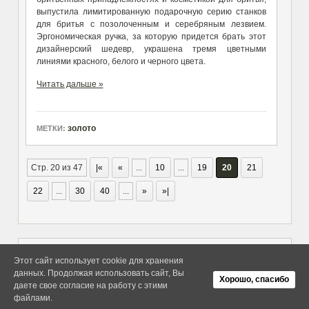
выпустила лимитированную подарочную серию станков
для бритья с позолоченным и серебряным лезвием.
Эргономическая ручка, за которую придется брать этот
дизайнерский шедевр, украшена тремя цветными
линиями красного, белого и черного цвета.
Читать дальше »
золото
МЕТКИ:
Стр. 20 из 47
|«
«
...
10
...
19
20
21
22
...
30
40
...
»
»|
Этот сайт использует cookie для хранения
данных. Продолжая использовать сайт, Вы
Copyright elitethings. All Rights
Об Arras WordPress Theme
Хорошо, спасибо
Reserved.
даете свое согласие на работу с этими
файлами.