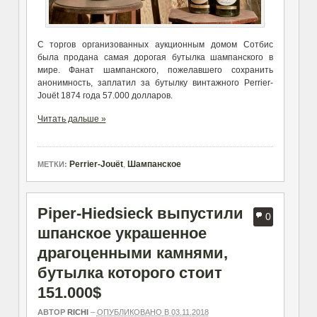
С торгов организованных аукционным домом Сотбис
была продана самая дорогая бутылка шампанского в
мире. Фанат шампанского, пожелавшего сохранить
анонимность, заплатил за бутылку винтажного Perrier-
Jouët 1874 года 57.000 долларов.
Читать дальше »
Perrier-Jouët
,
Шампанское
МЕТКИ:
Piper-Hiedsieck выпустили
0
шпанское украшенное
драгоценными камнями,
бутылка которого стоит
151.000$
АВТОР
RICHI
–
ОПУБЛИКОВАНО В 03.11.2018