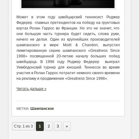
Может в этом году швейцарский теннисист Роджер
Федерер главных претендентов на победу на грунтовых
кортах Ролан Гаррос во Франции. Но это не значит, что
они большую часть турнира будет сидеть, сложа руки,
ничего не делая. Один из крупнейших производителей
шампанского в мире Moët & Chandon, выпустил
лимитированную серию шампанского «Greatness Since
1998» посвященной 20-летию началу больших побед
швейцарца. В 1998 году Роджер Федерер выиграл
Уимблдонский турнир для юношей. Теннесси во время
участия в Ролан Гаррос потратит немного своего времени
на рекламу и продвижение «Greatness Since 1998».
Читать дальше »
Шампанское
МЕТКИ:
Стр. 1 из 3
1
2
3
»