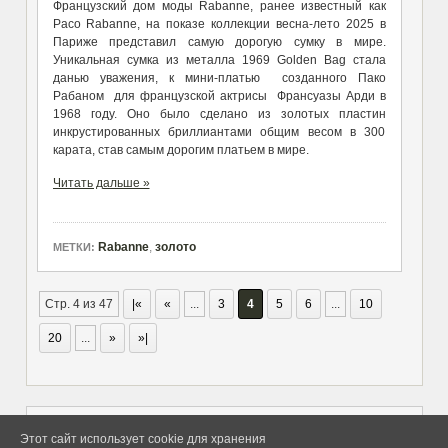
Французский дом моды Rabanne, ранее известный как
Paco Rabanne, на показе коллекции весна-лето 2025 в
Париже представил самую дорогую сумку в мире.
Уникальная сумка из металла 1969 Golden Bag стала
данью уважения, к мини-платью созданного Пако
Рабаном для французской актрисы Франсуазы Арди в
1968 году. Оно было сделано из золотых пластин
инкрустированных бриллиантами общим весом в 300
карата, став самым дорогим платьем в мире.
Читать дальше »
Rabanne
,
золото
МЕТКИ:
Стр. 4 из 47
|«
«
...
3
4
5
6
...
10
20
...
»
»|
Этот сайт использует cookie для хранения