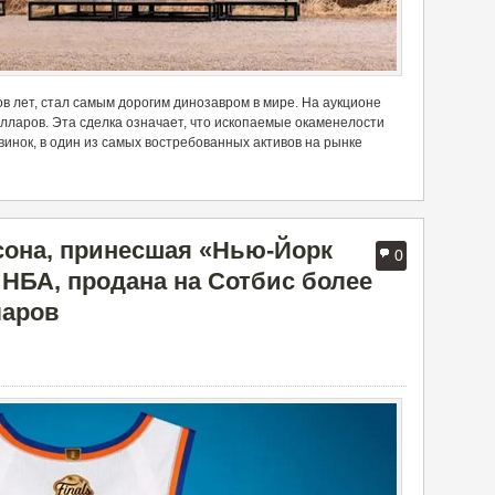
ов лет, стал самым дорогим динозавром
в мире.
На
аукцион
е
лларов. Эта сделка
о
з
начает, что
ископаемые окаменелости
винок,
в
один из самых востребованных активов на рынке
сона, принесшая «Нью-Йорк
0
 НБА, продана на Сотбис более
ларов