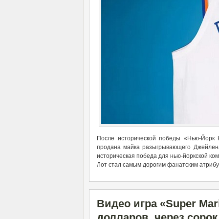
После исторической победы «Нью-Йорк 
продана майка разыгрывающего Джейлена
историческая победа для нью-йоркской ком
Лот стал самым дорогим фанатским атрибу
Видео игра «Super Mari
долларов, через сорок