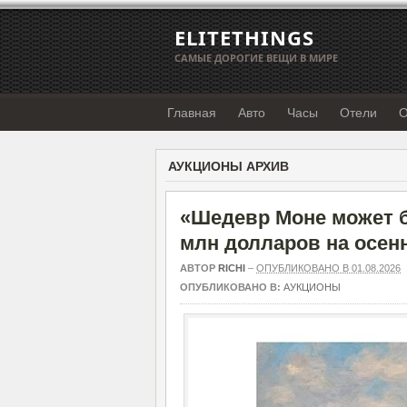
ELITETHINGS
САМЫЕ ДОРОГИЕ ВЕЩИ В МИРЕ
Главная
Авто
Часы
Отели
О
АУКЦИОНЫ АРХИВ
«Шедевр Моне может б
млн долларов на осен
АВТОР
RICHI
–
ОПУБЛИКОВАНО В 01.08.2026
ОПУБЛИКОВАНО В:
АУКЦИОНЫ