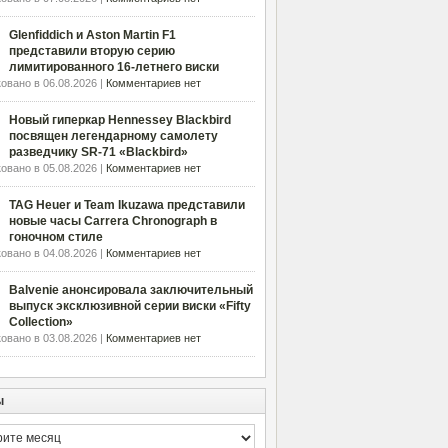
Glenfiddich и Aston Martin F1
представили вторую серию
лимитированного 16-летнего виски
овано в 06.08.2026 |
Комментариев нет
Новый гиперкар Hennessey Blackbird
посвящен легендарному самолету
разведчику SR-71 «Blackbird»
овано в 05.08.2026 |
Комментариев нет
TAG Heuer и Team Ikuzawa представили
новые часы Carrera Chronograph в
гоночном стиле
овано в 04.08.2026 |
Комментариев нет
Balvenie анонсировала заключительный
выпуск эксклюзивной серии виски «Fifty
Collection»
овано в 03.08.2026 |
Комментариев нет
ы