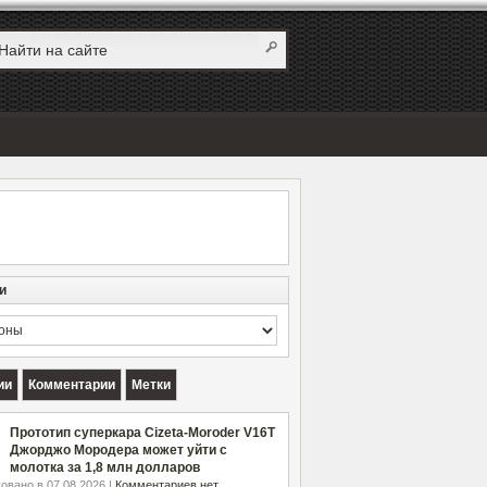
и
и
ии
Комментарии
Метки
Прототип суперкара Cizeta-Moroder V16T
Джорджо Мородера может уйти с
молотка за 1,8 млн долларов
овано в 07.08.2026 |
Комментариев нет