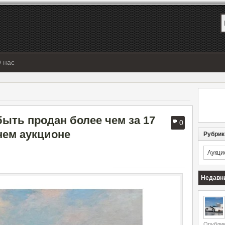
 нас
ыть продан более чем за 17
0
нем аукционе
Рубрик
Рубрик
Недавн
Опублик