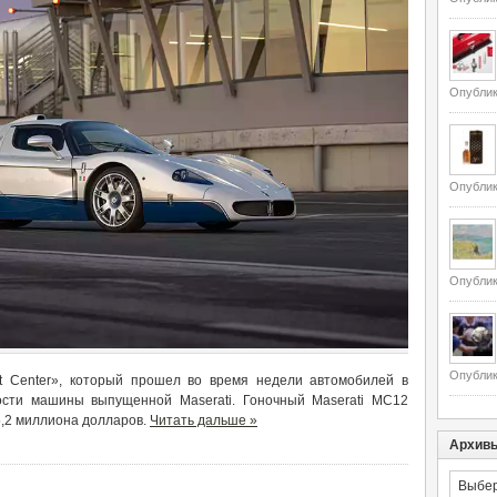
Опублик
Опублик
Опублик
Опублик
et Center», который прошел во время недели автомобилей в
ости машины выпущенной Maserati. Гоночный Maserati MC12
 5,2 миллиона долларов.
Читать дальше »
Архив
Архивы