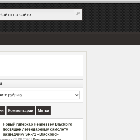
и
и
ии
Комментарии
Метки
Новый гиперкар Hennessey Blackbird
посвящен легендарному самолету
разведчику SR-71 «Blackbird»
овано в 05.08.2026 |
Комментариев нет