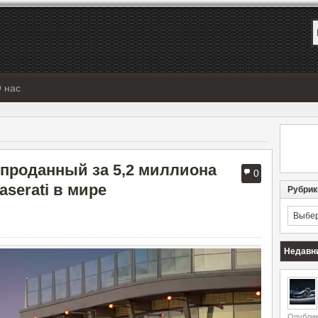
 нас
e проданный за 5,2 миллиона
0
serati в мире
Рубрик
Рубрик
Недавн
Опублик