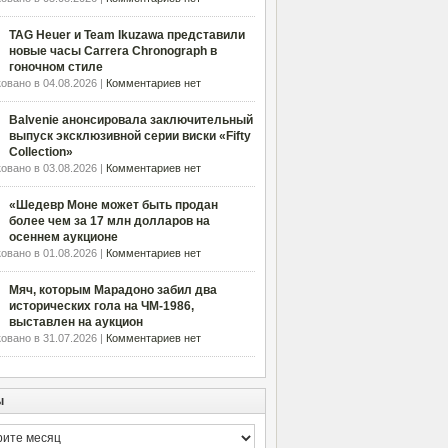
TAG Heuer и Team Ikuzawa представили
новые часы Carrera Chronograph в
гоночном стиле
овано в 04.08.2026 |
Комментариев нет
Balvenie анонсировала заключительный
выпуск эксклюзивной серии виски «Fifty
Collection»
овано в 03.08.2026 |
Комментариев нет
«Шедевр Моне может быть продан
более чем за 17 млн долларов на
осеннем аукционе
овано в 01.08.2026 |
Комментариев нет
Мяч, которым Марадоно забил два
исторических гола на ЧМ-1986,
выставлен на аукцион
овано в 31.07.2026 |
Комментариев нет
ы