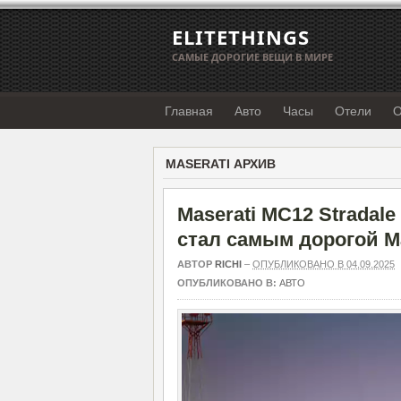
ELITETHINGS
САМЫЕ ДОРОГИЕ ВЕЩИ В МИРЕ
Главная
Авто
Часы
Отели
О
MASERATI АРХИВ
Maserati MC12 Stradal
стал самым дорогой Ma
АВТОР
RICHI
–
ОПУБЛИКОВАНО В 04.09.2025
ОПУБЛИКОВАНО В:
АВТО