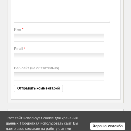
Имя
*
Email
*
Веб-сайт (не обязательно)
Этот сайт использует cookie для хранения
данных. Продолжая использовать сайт, Вы
Copyright elitethings. All Rights
Об Arras WordPress Theme
Хорошо, спасибо
Reserved.
даете свое согласие на работу с этими