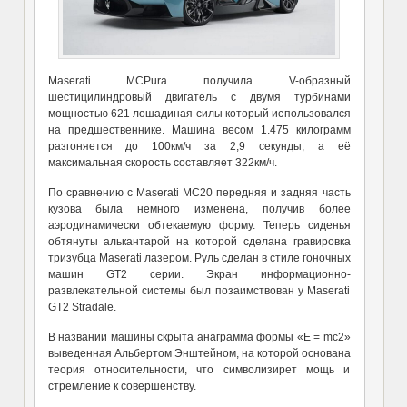
Maserati MCPura получила V-образный
шестицилиндровый двигатель с двумя турбинами
мощностью 621 лошадиная силы который использовался
на предшественнике. Машина весом 1.475 килограмм
разгоняется до 100км/ч за 2,9 секунды, а её
максимальная скорость составляет 322км/ч.
По сравнению с Maserati MC20 передняя и задняя часть
кузова была немного изменена, получив более
аэродинамически обтекаемую форму. Теперь сиденья
обтянуты алькантарой на которой сделана гравировка
тризубца Maserati лазером. Руль сделан в стиле гоночных
машин GT2 серии. Экран информационно-
развлекательной системы был позаимствован у Maserati
GT2 Stradale.
В названии машины скрыта анаграмма формы «E = mc2»
выведенная Альбертом Энштейном, на которой основана
теория относительности, что символизирет мощь и
стремление к совершенству.