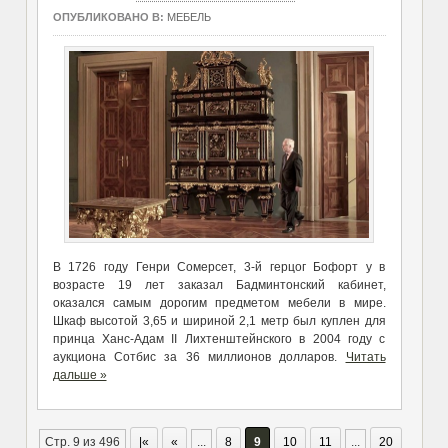
ОПУБЛИКОВАНО В:
МЕБЕЛЬ
В 1726 году Генри Сомерсет, 3-й герцог Бофорт у в
возрасте 19 лет заказал Бадминтонский кабинет,
оказался самым дорогим предметом мебели в мире.
Шкаф высотой 3,65 и шириной 2,1 метр был куплен для
принца Ханс-Адам II Лихтенштейнского в 2004 году с
аукциона Сотбис за 36 миллионов долларов.
Читать
дальше »
Стр. 9 из 496
|«
«
...
8
9
10
11
...
20