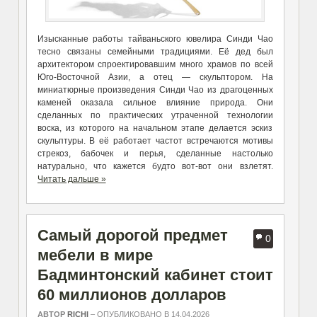
Изысканные работы тайваньского ювелира Синди Чао
тесно связаны семейными традициями. Её дед был
архитектором спроектировавшим много храмов по всей
Юго-Восточной Азии, а отец — скульптором. На
миниатюрные произведения Синди Чао из драгоценных
каменей оказала сильное влияние природа. Они
сделанных по практических утраченной технологии
воска, из которого на начальном этапе делается эскиз
скульптуры. В её работает частот встречаются мотивы
стрекоз, бабочек и перья, сделанные настолько
натурально, что кажется будто вот-вот они взлетят.
Читать дальше »
Самый дорогой предмет
0
мебели в мире
Бадминтонский кабинет стоит
60 миллионов долларов
АВТОР
RICHI
–
ОПУБЛИКОВАНО В 14.04.2026