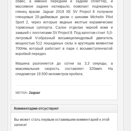
обвес, а именно передний и задний сплиттер, и
массивное заднее натикрыло, помогает подчеркнуть
глянец краски. Jaguar 2019 XE SV Project 8 получили
глянцевые 20-дюймовые диски с шинами Michelin Pilot
Sport 2, через которые видные желтые керамические
тормозные суппорта. Салон отделан черной коже и
замшей с логотипами SV Project 8. Под капотом стоит 5,0-
литровый V-образный восьмицилиндровый двигатель
мощностью 512 лошадиных силы и крутящим моментом
700Нм, который работает в паре с восьмиступенчатой
коробкой передач.
Машина разгоняется до сотни за 3,3 секунды, а
максимальная скорость составляет 320км/ч. На
спидометре 19.500 километров пробега.
Jaguar
МЕТКИ:
Комментарии отсуствуют
Вы может стать первым оставившим комментарий к этой
записи!