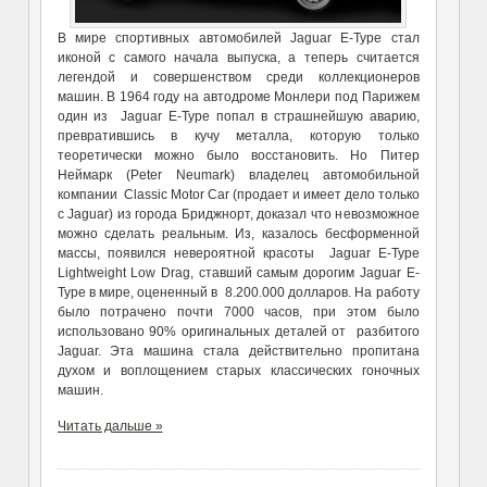
В мире спортивных автомобилей Jaguar E-Type стал
иконой с самого начала выпуска, а теперь считается
легендой и совершенством среди коллекционеров
машин. В 1964 году на автодроме Монлери под Парижем
один из Jaguar E-Type попал в страшнейшую аварию,
превратившись в кучу металла, которую только
теоретически можно было восстановить. Но Питер
Неймарк (Peter Neumark) владелец автомобильной
компании Classic Motor Car (продает и имеет дело только
с Jaguar) из города Бриджнорт, доказал что невозможное
можно сделать реальным. Из, казалось бесформенной
массы, появился невероятной красоты Jaguar E-Type
Lightweight Low Drag, ставший самым дорогим Jaguar E-
Type в мире, оцененный в 8.200.000 долларов. На работу
было потрачено почти 7000 часов, при этом было
использовано 90% оригинальных деталей от разбитого
Jaguar. Эта машина стала действительно пропитана
духом и воплощением старых классических гоночных
машин.
Читать дальше »