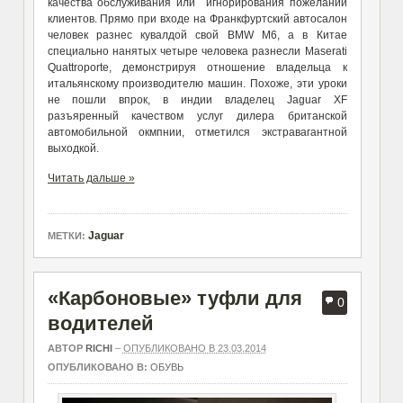
качества обслуживания или игнорирования пожеланий
клиентов. Прямо при входе на Франкфуртский автосалон
человек разнес кувалдой свой BMW M6, а в Китае
специально нанятых четыре человека разнесли Maserati
Quattroporte, демонстрируя отношение владельца к
итальянскому производителю машин. Похоже, эти уроки
не пошли впрок, в индии владелец Jaguar XF
разъяренный качеством услуг дилера британской
автомобильной окмпнии, отметился экстравагантной
выходкой.
Читать дальше »
Jaguar
МЕТКИ:
«Карбоновые» туфли для
0
водителей
АВТОР
RICHI
–
ОПУБЛИКОВАНО В 23.03.2014
ОПУБЛИКОВАНО В:
ОБУВЬ