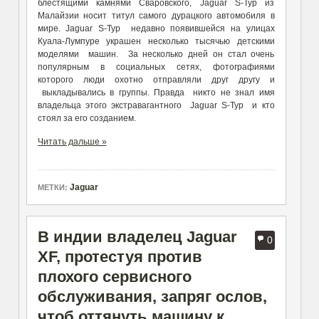
блестящими камнями Сваровского, Jaguar S-Typ из
Малайзии носит титул самого дурацкого автомобиля в
мире. Jaguar S-Typ недавно появившейся на улицах
Куала-Лумпуре украшен несколько тысячью детскими
моделями машин. За несколько дней он стал очень
популярным в социальных сетях, фотографиями
которого люди охотно отправляли друг другу и
выкладывались в группы. Правда никто не знал имя
владельца этого экстравагантного Jaguar S-Typ и кто
стоял за его созданием.
Читать дальше »
Jaguar
МЕТКИ:
В индии владелец Jaguar
0
XF, протестуя против
плохого сервисного
обслуживания, запряг ослов,
чтоб оттянуть машину к