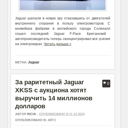
Jaguar
шагнули в новую эру отказавшись от двигателей
внутреннего сгорания в пользу электромоторов. С
конвейера
фабрики
в английского города
Солихалл
сошел последний Jaguar
F
-Pace.
Британский
автопроиозводитель теперь
сконцентрировал
все усилия
на электрокар
ах
.
Читать дальше »
Jaguar
МЕТКИ:
За раритетный Jaguar
0
XKSS с аукциона хотят
выручить 14 миллионов
долларов
АВТОР
RICHI
–
ОПУБЛИКОВАНО В 21.10.2024
ОПУБЛИКОВАНО В:
АВТО