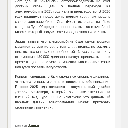
Легендарный британский автопроизводитель не смог
достичь своей цели о полном переходе на
электромобили в 2025 году начать производство. В 2026
году планирует представить первую серийную модель
своего электромобиля. Она будет основана на базе
концепта Type 00 представленного на выставке «Art Basel
Miami», который получил очень неоднозначные отзывы.
Jaguar завили что электромобиль буде самой мощной
машиной за всю историю компании, правда не раскрыв
никаких технических подробностей. Заказы на машину
стоимостью 130.000 долларов начнут принимать после
презентации, после чего за максимально короткие сроки
начнутся поставки покупателям.
Концепт специально был сделан со спорным дизайном,
что вызвать споры и разгласи, привлечь к себе внимание.
В конце 2025 года компанию покинул главный дизайне
Джерри Макговерн,
который был ответственный за
внешний вид
Type 00.
Не исключено что
финальный
вариант
дизайн электромобиля может притереть
серьезные изменения.
Jaguar
МЕТКИ: