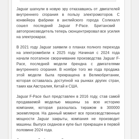
Jaguar
шагнули в новую эру отказавшись от двигателей
внутреннего сгорания в пользу электромоторов. С
конвейера
фабрики
в английского города
Солихалл
сошел последний Jaguar
F
-Pace.
Британский
автопроиозводитель теперь
сконцентрировал
все усилия
на электрокар
ах
.
В 2021 году Jaguar заявили о планах полного перехода
на электромибили к 2025 году. Начиная с 2024 года
начали поэтапное сворачивание производства Jaguar F-
Pace, последней модели брендна с двигателями
внутреннего сгорания. В ноябре того же года продажа
этой модели была прекращена в Великобритании,
которая оставалась доступной на рынках других стран,
таких как Австралия, Китай и США.
Jaguar F-Pace был представлен в 2016 году, став самой
продаваемой моделью машины за всю историю
компании, которая разошлась тиражом в 300000
экземпляров. На данный момент все производственные
мощности Jaguar закрыты, компания не производит
машины. Выпуск седанов и купе был прекращен в первой
половине 2024 года.