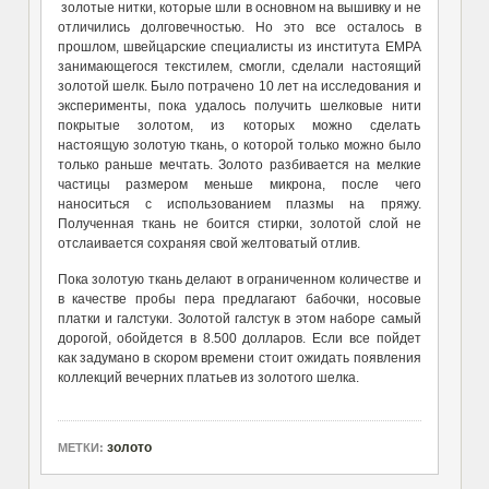
золотые нитки, которые шли в основном на вышивку и не
отличились долговечностью. Но это все осталось в
прошлом, швейцарские специалисты из института EMPA
занимающегося текстилем, смогли, сделали настоящий
золотой шелк. Было потрачено 10 лет на исследования и
эксперименты, пока удалось получить шелковые нити
покрытые золотом, из которых можно сделать
настоящую золотую ткань, о которой только можно было
только раньше мечтать. Золото разбивается на мелкие
частицы размером меньше микрона, после чего
наноситься с использованием плазмы на пряжу.
Полученная ткань не боится стирки, золотой слой не
отслаивается сохраняя свой желтоватый отлив.
Пока золотую ткань делают в ограниченном количестве и
в качестве пробы пера предлагают бабочки, носовые
платки и галстуки. Золотой галстук в этом наборе самый
дорогой, обойдется в 8.500 долларов. Если все пойдет
как задумано в скором времени стоит ожидать появления
коллекций вечерних платьев из золотого шелка.
золото
МЕТКИ: