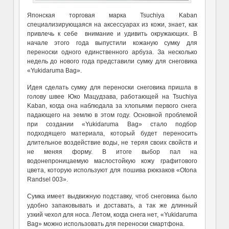
Японская торговая марка Tsuchiya Kaban
специализирующаяся на аксессуарах из кожи, знает, как
привлечь к себе внимание и удивить окружающих. В
начале этого года выпустили кожаную сумку для
переноски одного единственного арбуза. За несколько
недель до нового года представили сумку для снеговика
«Yukidaruma Bag».
Идея сделать сумку для переноски снеговика пришла в
голову швее Юко Мацудзава, работающей на Tsuchiya
Kaban, когда она наблюдала за хлопьями первого снега
падающего на землю в этом году. Основной проблемой
при создании «Yukidaruma Bag» стало подбор
подходящего материала, который будет переносить
длительное воздействие воды, не теряя своих свойств и
не меняя форму. В итоге выбор пал на
водонепроницаемую маслостойкую кожу графитового
цвета, которую используют для пошива рюкзаков «Otona
Randsel 003».
Сумка имеет выдвижную подставку, чтоб снеговика было
удобно запаковывать и доставать, а так же длинный
узкий чехол для носа. Летом, когда снега нет, «Yukidaruma
Bag» можно использовать для переноски смартфона.