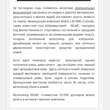
За последние годы появилось несколько
оригинальных
велосипедо
в сделанных из редких и дорогих материалов,
цена которых у многих людей заставляет упасть челюсть
на землю. Французская компания Watch Life With Curiosity,
также известная под аббревиатурой WLWC, находясь
под впечатлением от спортивных состязаний и городских
жителей, занимающихся экстремальными видами спорта,
создала роскошный велосипед для избранных.
Дизайнерам ничего не пришло лучшего, чем обтянуть
двухколесное транспортное средство крокодиловой
кожей.
Хотя идея поначалу кажется вульгарной, однако
получился очень даже ничего , где ситуацию спас черный
цвет крокодиловой кожи. Здесь обтянуто кожей буквально
каждый миллиметр свободной поверхности, начиная от
алюминиевой рамы, руля, седла и кончая педалями.
Французским мастерам требуется около 90 часов, чтоб
велосипед обшить кожей.
Велосипед WLWC стоимостью 20.000 долларов можно
купить в интернет магазин компании.