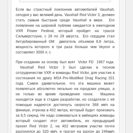
Если вы страстный поклонник автомобилей Vauxhall,
сегодня у вас великий день. Vauxhall Red Victor 3, должен
стать самым быстрым среди Vauxhall в мире. Его
появление на широкой публике ожидается в ежегодном
VXR Power Festival, который пройдет на трассе
Сильверстоуне, с 28 по 29 августа. Его сердцем стал
битурбированный GM двигатель объемом 8,8 литра,
мощность которого в три раза больше чем Veyron и
составляет 3000 л. с.
При создании за основу был взят Victor FD 1967 года.
Vauxhall Red Victor 3 был сделан в тесном
сотрудничестве VXR и команды Red Victor, для участие в
состязания по драгу MSA Pro-Modified Drag Racing 201
года. Самое удивительное, что эта машина может
появляться абсолютно легально на городских улицах, а
не только во время проведения гонок. Машина
находится еще в стадии разработки, но создатели с её
помощью надеются достигнуть скорости 368 км/ч на
финише, отрезка в 402 метра, который будет проезжать
за 6,5 секунд. Не надо сомневаться в амбициях команды
который создает этот автомобиль, их предыдущий
проект Red Victor 2, на 402 метровом участке почти
разгонялся до 320 км/ч, и тратил на разгон до 246км/ч