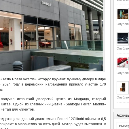
Опублик
Опублик
Опублик
 «Testa Rossa Awards» которую вручают лучшему дилеру в мире
В 2024 году в церемонии награждения приняло участие 170
ны.
Опублик
 получил испанский дилерский центр из Мадрида, который
Китае. Одной из главных инициатив «Santogal Ferrari Madrid»
Ferrari для клиентов.
Архив
цатицилиндровый двигатель от Ferrari 12Cilindri объемом 6,5
 собирают в Маранелло за пять дней. Мотор будет выставлен в
Архивы