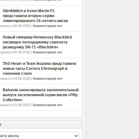
Glenfiddich и Aston Martin F1
представили вторую серию
лимитированного 16-летнего виски
овано в 06.08.2026 |
Комментариев нет
Новый гиперкар Hennessey Blackbird
посвящен легендарному самолету
разведчику SR-71 «Blackbird»
овано в 05.08.2026 |
Комментариев нет
TAG Heuer и Team Ikuzawa представили
новые часы Carrera Chronograph в
гоночном стиле
овано в 04.08.2026 |
Комментариев нет
Balvenie анонсировала заключительный
выпуск эксклюзивной серии виски «Fifty
Collection»
овано в 03.08.2026 |
Комментариев нет
ы