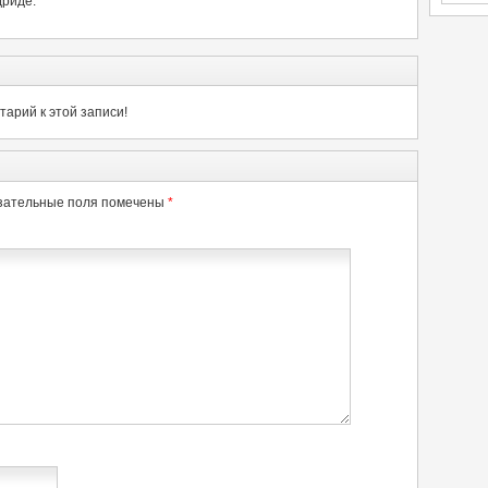
дриде.
арий к этой записи!
зательные поля помечены
*