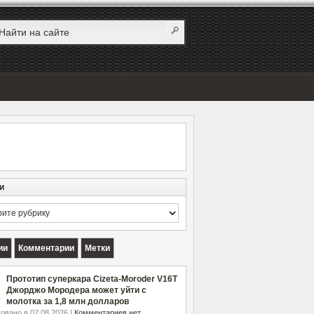
и
и
ии
Комментарии
Метки
Прототип суперкара Cizeta-Moroder V16T
Джорджо Мородера может уйти с
молотка за 1,8 млн долларов
овано в 07.08.2026 |
Комментариев нет