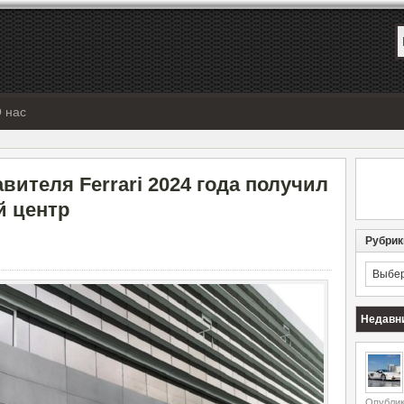
 нас
вителя Ferrari 2024 года получил
й центр
Рубрик
Рубрик
Недавн
Опублик