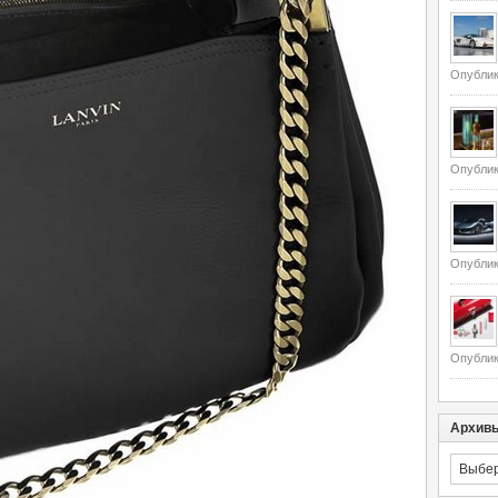
Опублик
Опублик
Опублик
Опублик
Архив
Архивы