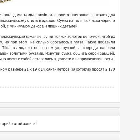
цузского дома моды Lanvin это просто настоящая находка для
лассическому стилю в одежде. Сумка из телячьей кожи черного
тной, с минимумом декора и лишних деталей.
классические кожаные ручки тонкой золотой цепочкой, чтоб их
м, но при этом не сильно бросалось в глаза. Также добавили
in Tilda выглядела не совсем уж скучной, а спереди нанесли
aris» золотыми буквами. Изнутри сумка обшита серой замшей,
но носят с собой оставались в целости и неприкосновенности.
одном размере 21 x 19 x 14 сантиметров, за которую просят 2.170
арий к этой записи!