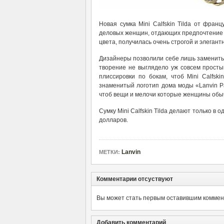
Новая сумка Mini Calfskin Tilda от фран
деловых женщин, отдающих предпочтение к
цвета, получилась очень строгой и элеган
Дизайнеры позволили себе лишь заменить 
творение не выглядело уж совсем просты
плиссировки по бокам, чтоб Mini Calfsk
знаменитый логотип дома моды «Lanvin P
чтоб вещи и мелочи которые женщины обыч
Сумку Mini Calfskin Tilda делают только в 
долларов.
Lanvin
МЕТКИ:
Комментарии отсуствуют
Вы может стать первым оставившим коммент
Добавить комментарий