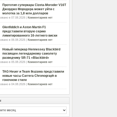
Прототип суперкара Cizeta-Moroder V16T
Джорджо Мородера может уйти с
молотка за 1,8 млн долларов
овано в 07.08.2026 |
Комментариев нет
Glenfiddich и Aston Martin F1
представили вторую серию
лимитированного 16-летнего виски
овано в 06.08.2026 |
Комментариев нет
Новый гиперкар Hennessey Blackbird
посвящен легендарному самолету
разведчику SR-71 «Blackbird»
овано в 05.08.2026 |
Комментариев нет
TAG Heuer и Team Ikuzawa представили
новые часы Carrera Chronograph в
гоночном стиле
овано в 04.08.2026 |
Комментариев нет
ы