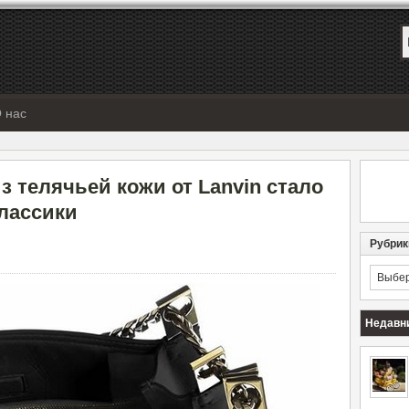
 нас
з телячьей кожи от Lanvin стало
лассики
Рубрик
Рубрик
Недавн