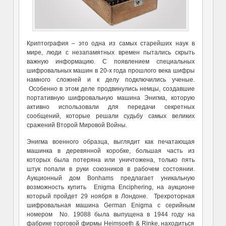
Криптография – это одна из самых старейших наук в
мире, люди с незапамятных времен пытались скрыть
важную информацию. С появлением специальных
шифровальных машин в 20-х года прошлого века шифры
намного сложней и к делу подключились ученые.
Особенно в этом деле продвинулись немцы, создавшие
портативную шифровальную машина Энигма, которую
активно использовали для передачи секретных
сообщений, которые решали судьбу самых великих
сражений Второй Мировой Войны.
Энигма военного образца, выглядит как печатающая
машинка в деревянной коробке, большая часть из
которых была потеряна или уничтожена, только пять
штук попали в руки союзников в рабочем состоянии.
Аукционный дом Bonhams предлагает уникальную
возможность купить Enigma Enciphering, на аукционе
который пройдет 29 ноября в Лондоне. Трехроторная
шифровальная машина German Enigma с серийным
номером No. 19088 была выпущена в 1944 году на
фабрике торговой фирмы Heimsoeth & Rinke, находиться