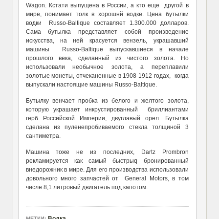
Wagon. Кстати выпущена в России, а кто еще другой в
мире, понимает толк в хорошнй водке. Цена бутылки
водки Russo-Baltique составляет 1.300.000 долларов.
Сама бутылка представляет собой произведение
искусства, на ней красуется вензель, украшавший
машины Russo-Baltique выпускавшиеся в начале
прошлого века, сделанный из чистого золота. Но
использовали необычное золота, а переплавили
золотые монеты, отчеканенные в 1908-1912 годах, когда
выпускали настоящие машины Russo-Baltique.
Бутылку венчает пробка из белого и желтого золота,
которую украшает инкрустированный бриллиантами
герб Российской Империи, двуглавый орел. Бутылка
сделана из пуленепробиваемого стекла толщиной 3
сантиметра.
Машина тоже не из последних, Dartz Prombron
рекламируется как самый быстрыq бронированный
внедорожник в мире. Для его производства использовали
довольного много запчастей от General Motors, в том
числе 8,1 литровый двигатель под капотом.
Водка
МЕТКИ: