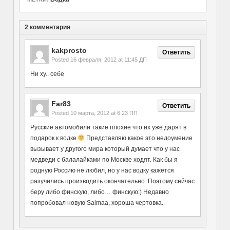
2 комментария
kakprosto
Ответить
Posted
16 февраля, 2012 at 11:45 ДП
Ни ху.. себе
Far83
Ответить
Posted
10 марта, 2012 at 6:23 ПП
Русские автомобили такие плохие что их уже дарят в
подарок к водке
Представляю какое это недоумение
вызывает у другого мира который думает что у нас
медведи с балалайками по Москве ходят. Как бы я
родную Россию не любил, но у нас водку кажется
разучились производить окончательно. Поэтому сейчас
беру либо финскую, либо… финскую:) Недавно
попробовал новую Saimaa, хороша чертовка.