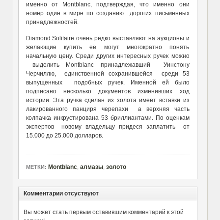
именно от Montblanc, подтверждая, что именно они
номер один в мире по созданию дорогих письменных
принадлежностей.
Diamond Solitaire очень редко выставляют на аукционы и
желающие купить её могут многократно понять
начальную цену. Среди других интересных ручек можно
выделить Montblanc принадлежавший Уинстону
Черчиллю, единственной сохранившейся среди 53
выпущенных подобных ручек. Именной ей было
подписано несколько документов изменивших ход
истории. Эта ручка сделан из золота имеет вставки из
лакированного панциря черепахи а верхняя часть
колпачка инкрустирована 53 бриллиантами. По оценкам
экспертов новому владельцу придеся заплатить от
15.000 до 25.000 долларов.
Montblanc
,
алмазы
,
золото
МЕТКИ:
Комментарии отсуствуют
Вы может стать первым оставившим комментарий к этой