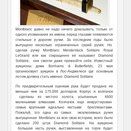
Montblanc давно не надо ничего доказывать, только от
одного упоминания их имени, перед глазами появляются
стильные и дорогие ручки. За последние годы было
выпущено несколько ограниченных серий ручек. Но
сделав ручку Montblanc Meisterstuck Solitaire Royal
LeGrand или как сокращенно её называют Diamond
Solitaire, они смогли даже превзойти себя. Известный
аукционы дома Bonhams & Butterfields, 23 мая
организовует аукцион в Лос-Анджелесе где основным
лотом должна стать именно Diamond Solitaire.
По предварительным оценкам рука будет продана не
меньше чем за 175.000 долларов. Корпус и колпачок
сделаны из чистого золота, усыпанные 4600
маленькими алмазами. Колпачок еще инкрустирован
семью крупными идеально чистыми бриллиантами.
Пожалуй, это одна из самых эксклюзивных ручек
выпущенная Montblanc за всю свою историю, всего было
сделано 200 штук Diamond Solitaire. На аукционе
большая часть ручек, выставленная на торги будет