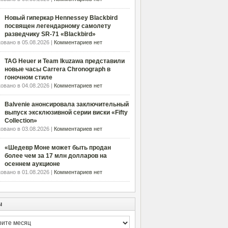
Новый гиперкар Hennessey Blackbird
посвящен легендарному самолету
разведчику SR-71 «Blackbird»
овано в 05.08.2026 |
Комментариев нет
TAG Heuer и Team Ikuzawa представили
новые часы Carrera Chronograph в
гоночном стиле
овано в 04.08.2026 |
Комментариев нет
Balvenie анонсировала заключительный
выпуск эксклюзивной серии виски «Fifty
Collection»
овано в 03.08.2026 |
Комментариев нет
«Шедевр Моне может быть продан
более чем за 17 млн долларов на
осеннем аукционе
овано в 01.08.2026 |
Комментариев нет
ы