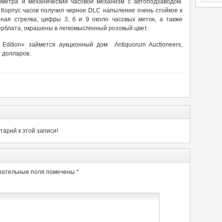
метра и механический часовой механизм с автоподзаводом.
Корпус часов получил черное DLC напыление очень стойкое к
ная стрелка, цифры 3, 6 и 9 около часовых меток, а также
ферблата, окрашены в легкомысленный розовый цвет.
t Edition» займется аукционный дом Antiquorum Auctioneers,
 долларов.
арий к этой записи!
зательные поля помечены
*