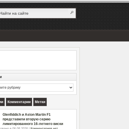
и
и
ии
Комментарии
Метки
Glenfiddich и Aston Martin F1
представили вторую серию
лимитированного 16-летнего виски
овано в 06.08.2026 |
Комментариев нет