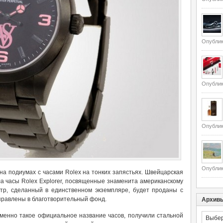
Опублик
Опублик
Опублик
Опублик
я на подиумах с часами Rolex на тонких запястьях. Швейцарская
а часы Rolex Explorer, посвященные знаменита американскому
тр, сделанный в единственном экземпляре, будет проданы с
аправлены в благотворительный фонд.
Архив
Архивы
 а именно такое официальное название часов, получили стальной