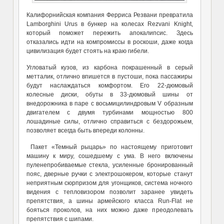
Калифорнийская компания Ферриса Резвани превратила
Lamborghini Urus в бункер на колесах Rezvani Knight,
который поможет пережить апокалипсис. Здесь
отказались идти на компромиссы в роскоши, даже когда
цивилизация будет стоять на краю гибели.
Угловатый кузов, из карбона покрашенный в серый
метталик, отлично впишется в пустоши, пока пассажиры
будут наслаждаться комфортом. Его 22-дюмовый
колесные диски, обуты в 33-дюмовый шины от
внедорожника в паре с восьмицилиндровым V образным
двигателем с двумя турбинами мощностью 800
лошадиные силы, отлично справиться с бездорожьем,
позволяет всегда быть впереди колонны.
Пакет «Темный рыцарь» по настоящему приготовит
машину к миру, сошедшему с ума. В него включены
пуленепробиваемые стекла, усиленные бронированный
пояс, дверные ручки с электрошокером, которые станут
неприятным сюрпризом для угонщиков, система ночного
видения с тепловизором позволит заранее увидеть
препятствия, а шины армейского класса Run-Flat не
бояться проколов, на них можно даже преодолевать
препятствия с шипами.