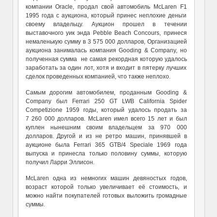
компании Oracle, продал свой автомобиль McLaren F1
1995 года с аукциона, который принес неплохие деньги
своему владельцу. Аукцион прошел в течении
выставочного уик энда Pebble Beach Concours, принеся
немаленькую сумму в 3 575 000 долларов, Организацией
аукциона занималась компания Gooding & Company, но
полученная сумма не самая рекордная которую удалось
заработать за один лот, хотя и входит в пятерку лучших
сделок проведенных компанией, что также неплохо.
Самым дорогим автомобилем, проданным Gooding &
Company был Ferrari 250 GT LWB California Spider
Competizione 1959 годы, который удалось продать за
7 260 000 долларов. McLaren имел всего 15 лет и был
куплен нынешним своим владельцем за 970 000
долларов. Другой и из не ретро машин, принявшей в
аукционе была Ferrari 365 GTB/4 Speciale 1969 года
выпуска и принесла только половину суммы, которую
получил Ларри Эллисон.
McLaren одна из немногих машин девяностых годов,
возраст которой только увеличивает её стоимость, и
можно найти покупателей готовых выложить громадные
суммы.