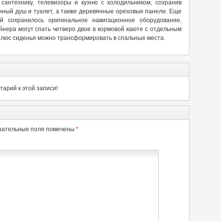
сантехнику, телевизоры и кухню с холодильником, сохранив
нный душ и туалет, а также деревянные ореховые панели. Еще
й сохранилось оригинальное навигационное оборудование,
йнера могут спать четверо двое в кормовой каюте с отдельным
 Плюс сиденья можно трансформировать в спальные места.
арий к этой записи!
зательные поля помечены
*