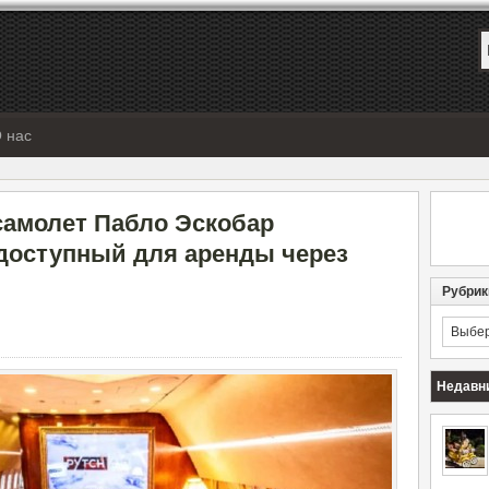
 нас
самолет Пабло Эскобар
доступный для аренды через
Рубрик
Рубрик
Недавн