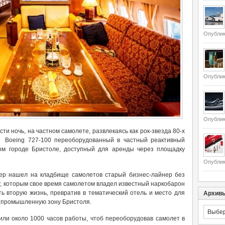
Опублик
Опублик
Опублик
ти ночь, на частном самолете, развлекаясь как рок-звезда 80-х
ь Boeing 727-100 переоборудованный в частный реактивный
ком городе Бристоле, доступный для аренды через площадку
Опублик
р нашел на кладбище самолетов старый бизнес-лайнер без
у, которым свое время самолетом владел известный наркобарон
ь вторую жизнь, превратив в тематический отель и место для
Архив
в промышленную зону Бристоля.
Архивы
ли около 1000 часов работы, чтоб переоборудовав самолет в