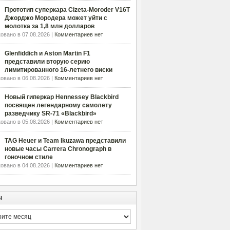
Прототип суперкара Cizeta-Moroder V16T
Джорджо Мородера может уйти с
молотка за 1,8 млн долларов
овано в 07.08.2026 |
Комментариев нет
Glenfiddich и Aston Martin F1
представили вторую серию
лимитированного 16-летнего виски
овано в 06.08.2026 |
Комментариев нет
Новый гиперкар Hennessey Blackbird
посвящен легендарному самолету
разведчику SR-71 «Blackbird»
овано в 05.08.2026 |
Комментариев нет
TAG Heuer и Team Ikuzawa представили
новые часы Carrera Chronograph в
гоночном стиле
овано в 04.08.2026 |
Комментариев нет
ы