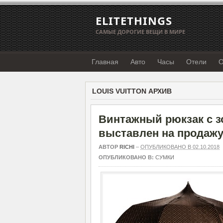
ELITETHINGS
САМЫЕ ДОРОГИЕ ВЕЩИ В МИРЕ
Главная
Авто
Часы
Отели
О
LOUIS VUITTON АРХИВ
Винтажный рюкзак с зо
выставлен на продажу
АВТОР
RICHI
–
ОПУБЛИКОВАНО В 02.10.2018
ОПУБЛИКОВАНО В:
СУМКИ