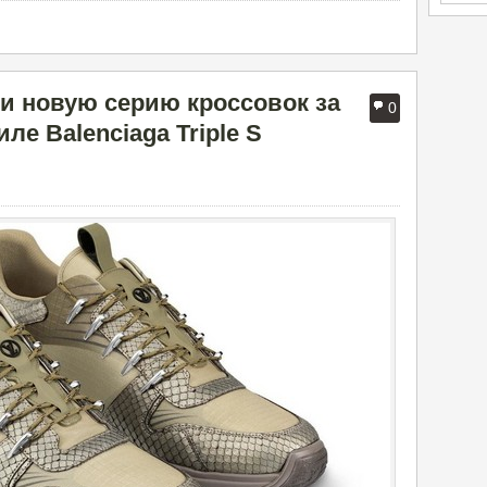
ли новую серию кроссовок за
0
иле Balenciaga Triple S