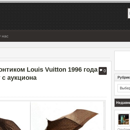
 нас
нтиком Louis Vuitton 1996 года
0
 с аукциона
Рубрик
Рубрик
Недавн
Опублик