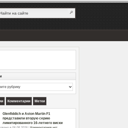
и
и
ии
Комментарии
Метки
Glenfiddich и Aston Martin F1
представили вторую серию
лимитированного 16-летнего виски
овано в 06.08.2026 |
Комментариев нет