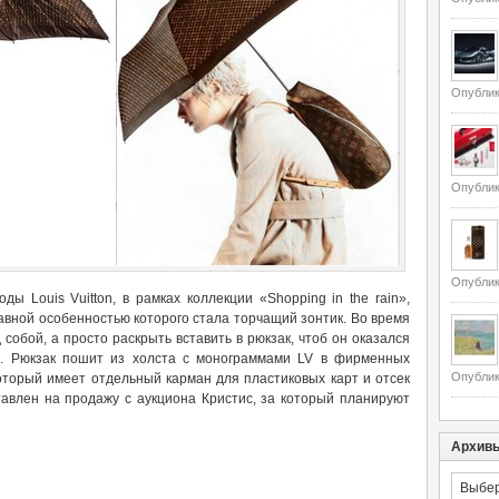
Опублик
Опублик
Опублик
ы Louis Vuitton, в рамках коллекции «Shopping in the rain»,
вной особенностью которого стала торчащий зонтик. Во время
 собой, а просто раскрыть вставить в рюкзак, чтоб он оказался
ь. Рюкзак пошит из холста с монограммами LV в фирменных
Опублик
который имеет отдельный карман для пластиковых карт и отсек
тавлен на продажу с аукциона Кристис, за который планируют
Архив
Архивы