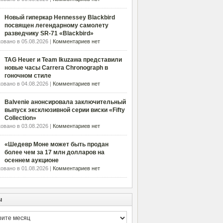
Новый гиперкар Hennessey Blackbird
посвящен легендарному самолету
разведчику SR-71 «Blackbird»
овано в 05.08.2026 |
Комментариев нет
TAG Heuer и Team Ikuzawa представили
новые часы Carrera Chronograph в
гоночном стиле
овано в 04.08.2026 |
Комментариев нет
Balvenie анонсировала заключительный
выпуск эксклюзивной серии виски «Fifty
Collection»
овано в 03.08.2026 |
Комментариев нет
«Шедевр Моне может быть продан
более чем за 17 млн долларов на
осеннем аукционе
овано в 01.08.2026 |
Комментариев нет
ы