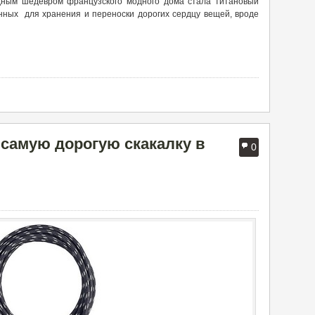
дным шедевром французского модного дома стала титановый
енных для хранения и переноски дорогих сердцу вещей, вроде
и самую дорогую скакалку в
0