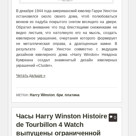
В декабре 1944 года американский ювелир Гарри Уинстон
остановился около своего дома, чтоб полюбоваться
венком их падуба покрытого снегом весящего на двери.
Обратил внимание что под блестящими снежинками не
видно листьев, что натолкнуло его на мысль, создать
ювелирное украшение, очертания которого формирует
не металлическая оправа, а драгоценные камни. В
результате Гарри Уинстон совместно с ведущим
дизайном ювелирного дома «Harry Winston» Невдона
Кумриана создал знаменитый дизайн ювелирных
украшений «Cluster».
Читать дальше »
Harry Winston
,
бри
,
платина
МЕТКИ:
Часы Harry Winston Histoire
0
de Tourbillon 4 Watch
выпущены ограниченной