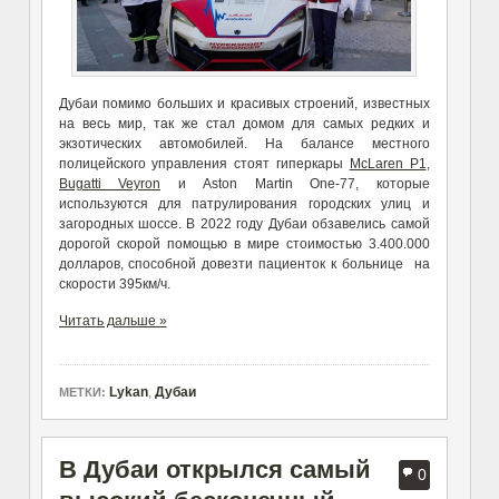
Дубаи помимо больших и красивых строений, известных
на весь мир, так же стал домом для самых редких и
экзотических автомобилей. На балансе местного
полицейского управления стоят гиперкары
McLaren P1
,
Bugatti Veyron
и Aston Martin One-77, которые
используются для патрулирования городских улиц и
загородных шоссе. В 2022 году Дубаи обзавелись самой
дорогой скорой помощью в мире стоимостью 3.400.000
долларов, способной довезти пациенток к больнице на
скорости 395км/ч.
Читать дальше »
Lykan
,
Дубаи
МЕТКИ:
В Дубаи открылся самый
0