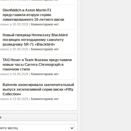
Glenfiddich и Aston Martin F1
представили вторую серию
лимитированного 16-летнего виски
овано в 06.08.2026 |
Комментариев нет
Новый гиперкар Hennessey Blackbird
посвящен легендарному самолету
разведчику SR-71 «Blackbird»
овано в 05.08.2026 |
Комментариев нет
TAG Heuer и Team Ikuzawa представили
новые часы Carrera Chronograph в
гоночном стиле
овано в 04.08.2026 |
Комментариев нет
Balvenie анонсировала заключительный
выпуск эксклюзивной серии виски «Fifty
Collection»
овано в 03.08.2026 |
Комментариев нет
ы