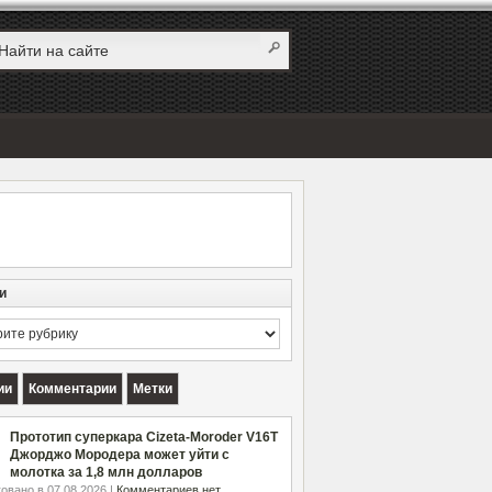
и
и
ии
Комментарии
Метки
Прототип суперкара Cizeta-Moroder V16T
Джорджо Мородера может уйти с
молотка за 1,8 млн долларов
овано в 07.08.2026 |
Комментариев нет