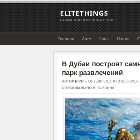
ELITETHINGS
САМЫЕ ДОРОГИЕ ВЕЩИ В МИРЕ
Главная
Авто
Часы
Отели
О
В Дубаи построят са
парк развлечений
АВТОР
RICHI
–
ОПУБЛИКОВАНО В 02.07.2014
ОПУБЛИКОВАНО В:
ВСЯЧИНА