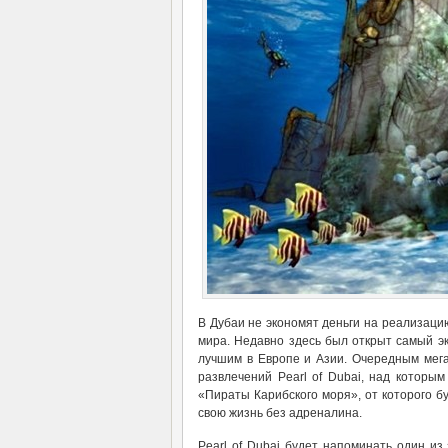
В Дубаи не экономят деньги на реализаци
мира. Недавно здесь был открыт самый эк
лучшим в Европе и Азии. Очередным мег
развлечений Pearl of Dubai, над которы
«Пираты Карибского моря», от которого 
свою жизнь без адреналина.
Pearl of Dubai будет напоминать один и