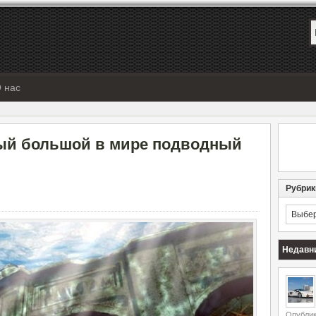
 нас
мый большой в мире подводный
Рубрик
Рубрик
Недавн
Опублик