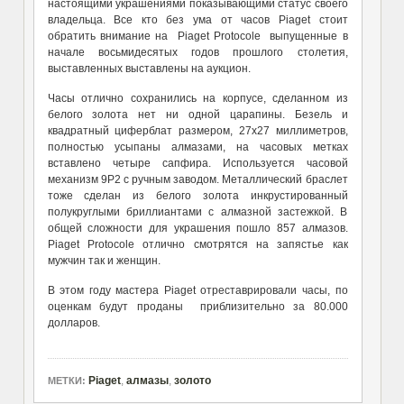
настоящими украшениями показывающими статус своего
владельца. Все кто без ума от часов Piaget стоит
обратить внимание на Piaget Protocole выпущенные в
начале восьмидесятых годов прошлого столетия,
выставленных выставлены на аукцион.
Часы отлично сохранились на корпусе, сделанном из
белого золота нет ни одной царапины. Безель и
квадратный циферблат размером, 27х27 миллиметров,
полностью усыпаны алмазами, на часовых метках
вставлено четыре сапфира. Используется часовой
механизм 9P2 с ручным заводом. Металлический браслет
тоже сделан из белого золота инкрустированный
полукруглыми бриллиантами с алмазной застежкой. В
общей сложности для украшения пошло 857 алмазов.
Piaget Protocole отлично смотрятся на запястье как
мужчин так и женщин.
В этом году мастера Piaget отреставрировали часы, по
оценкам будут проданы приблизительно за 80.000
долларов.
Piaget
,
алмазы
,
золото
МЕТКИ: