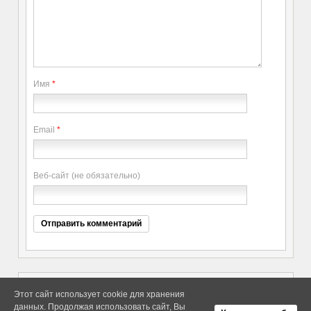
Имя
*
Email
*
Веб-сайт (не обязательно)
Этот сайт использует cookie для хранения
данных. Продолжая использовать сайт, Вы
Copyright elitethings. All Rights
Об Arras WordPress Theme