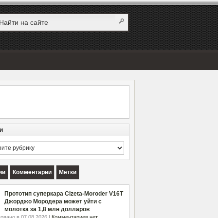
и
и
ии
Комментарии
Метки
Прототип суперкара Cizeta-Moroder V16T
Джорджо Мородера может уйти с
молотка за 1,8 млн долларов
овано в 07.08.2026 |
Комментариев нет