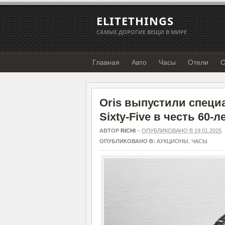
ELITETHINGS
САМЫЕ ДОРОГИЕ ВЕЩИ В МИРЕ
Главная
Авто
Часы
Отели
О
Oris выпустили специ
Sixty-Five в честь 60-
АВТОР
RICHI
–
ОПУБЛИКОВАНО В 19.01.2025
ОПУБЛИКОВАНО В:
АУКЦИОНЫ
,
ЧАСЫ