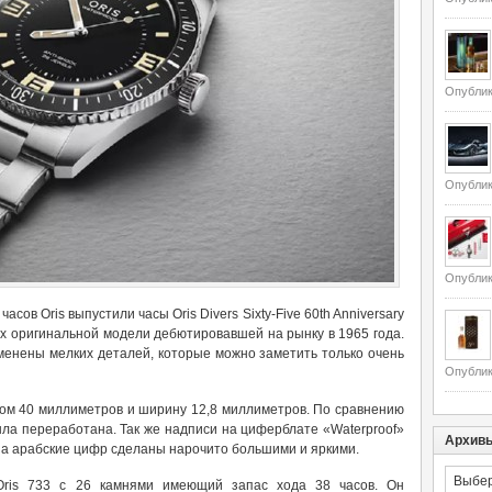
Опублик
Опублик
Опублик
ов Oris выпустили часы Oris Divers Sixty-Five 60th Anniversary
нных оригинальной модели дебютировавшей на рынку в 1965 года.
менены мелких деталей, которые можно заметить только очень
Опублик
ом 40 миллиметров и ширину 12,8 миллиметров. По сравнению
ыла переработана. Так же надписи на циферблате «Waterproof»
Архив
, а арабские цифр сделаны нарочито большими и яркими.
Архивы
Oris 733 с 26 камнями имеющий запас хода 38 часов. Он