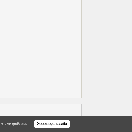
Об Arras WordPress Theme
Хорошо, спасибо
с этими файлами.