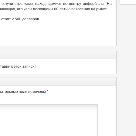
 секунд стрелками, находящимися по центру циферблата. На
инающая, что часы посвящены 60-летию появления на рынке.
on стоят 2.500 долларов.
арий к этой записи!
зательные поля помечены
*