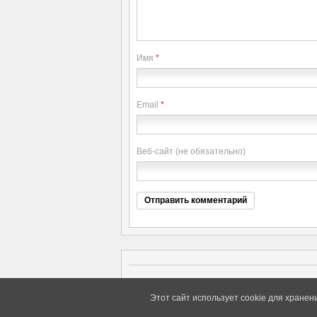
Имя
*
Email
*
Веб-сайт (не обязательно)
Copyright elitethings. All Rights Reserved.
Этот сайт использует cookie для хранен