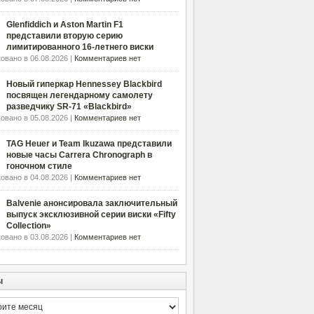
Glenfiddich и Aston Martin F1
представили вторую серию
лимитированного 16-летнего виски
овано в 06.08.2026 |
Комментариев нет
Новый гиперкар Hennessey Blackbird
посвящен легендарному самолету
разведчику SR-71 «Blackbird»
овано в 05.08.2026 |
Комментариев нет
TAG Heuer и Team Ikuzawa представили
новые часы Carrera Chronograph в
гоночном стиле
овано в 04.08.2026 |
Комментариев нет
Balvenie анонсировала заключительный
выпуск эксклюзивной серии виски «Fifty
Collection»
овано в 03.08.2026 |
Комментариев нет
ы