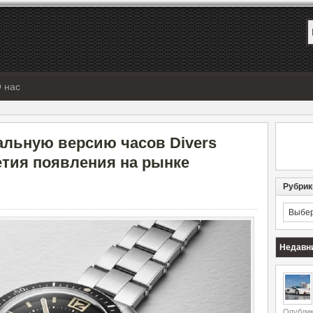
 нас
альную версию часов Divers
летия появления на рынке
Рубрик
Рубрик
Недавн
Опублик