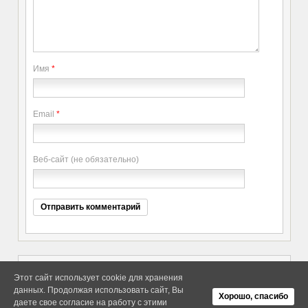
Имя
*
Email
*
Веб-сайт (не обязательно)
Этот сайт использует cookie для хранения
данных. Продолжая использовать сайт, Вы
Copyright elitethings. All Rights
Об Arras WordPress Theme
Хорошо, спасибо
Reserved.
даете свое согласие на работу с этими