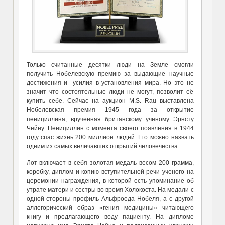
Только считанные десятки люди на Земле смогли
получить Нобелевскую премию за выдающие научные
достижения и усилия в установления мира. Но это не
значит что состоятельные люди не могут, позволит её
купить себе. Сейчас на аукцион M.S. Rau выставлена
Нобелевская премия 1945 года за открытие
пенициллина, врученная британскому ученому Эрнсту
Чейну. Пенициллин с момента своего появления в 1944
году спас жизнь 200 миллион людей. Его можно назвать
одним из самых величавших открытий человечества.
Лот включает в себя золотая медаль весом 200 грамма,
коробку, диплом и копию вступительной речи ученого на
церемонии награждения, в которой есть упоминание об
утрате матери и сестры во время Холокоста. На медали с
одной стороны профиль Альфроеда Нобеля, а с другой
аллегорический образ «гения медицины» читающего
книгу и предлагающего воду пациенту. На дипломе