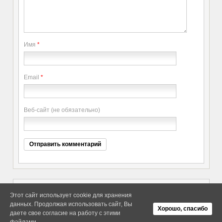
Имя
*
Email
*
Веб-сайт (не обязательно)
Этот сайт использует cookie для хранения
данных. Продолжая использовать сайт, Вы
Copyright elitethings. All Rights
Об Arras WordPress Theme
Хорошо, спасибо
Reserved.
даете свое согласие на работу с этими