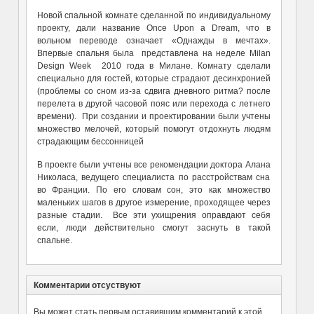
Новой спальной комнате сделанной по индивидуальному
проекту, дали название Once Upon a Dream, что в
вольном переводе означает «Однажды в мечтах».
Впервые спальня была представлена на неделе Milan
Design Week 2010 года в Милане. Комнату сделали
специально для гостей, которые страдают десинхронией
(проблемы со сном из-за сдвига дневного ритма? после
перелета в другой часовой пояс или перехода с летнего
времени). При создании и проектировании были учтены
множество мелочей, который помогут отдохнуть людям
страдающим бессонницей
В проекте были учтены все рекомендации доктора Алана
Николаса, ведущего специалиста по расстройствам сна
во Франции. По его словам сон, это как множество
маленьких шагов в другое измерение, проходящее через
разные стадии. Все эти ухищрения оправдают себя
если, люди действительно смогут заснуть в такой
спальне.
Комментарии отсуствуют
Вы может стать первым оставившим комментарий к этой