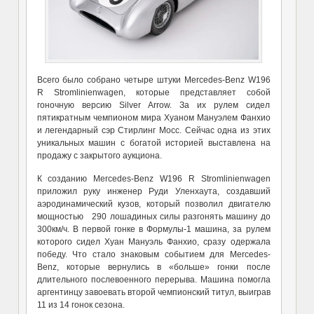
Всего было собрано четыре штуки Mercedes-Benz W196
R Stromlinienwagen, которые представляет собой
гоночную версию Silver Arrow. За их рулем сидел
пятикратным чемпионом мира Хуаном Мануэлем Фанхио
и легендарный сэр Стирлинг Мосс. Сейчас одна из этих
уникальных машин с богатой историей выставлена на
продажу с закрытого аукциона.
К созданию Mercedes-Benz W196 R Stromlinienwagen
приложил руку инженер Руди Уленхаута, создавший
аэродинамический кузов, который позволил двигателю
мощностью 290 лошадиных силы разгонять машину до
300км/ч. В первой гонке в Формулы-1 машина, за рулем
которого сидел Хуан Мануэль Фанхио, сразу одержала
победу. Что стало знаковым событием для Mercedes-
Benz, которые вернулись в «больше» гонки после
длительного послевоенного перерыва. Машина помогла
аргентинцу завоевать второй чемпионский титул, выиграв
11 из 14 гонок сезона.