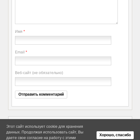
Имя
*
Email
*
Веб-сайт (не обязательно)
Этот сайт использует cookie для хранения
данных. Продолжая использовать сайт, Вы
Copyright elitethings. All Rights
Об Arras WordPress Theme
Хорошо, спасибо
Reserved.
даете свое согласие на работу с этими