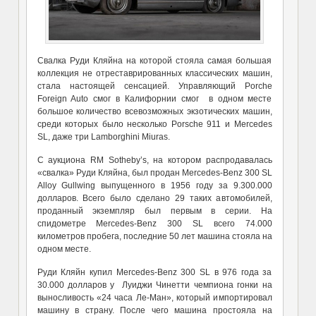
Свалка Руди Кляйна на которой стояла самая большая
коллекция не отреставрированных классических машин,
стала настоящей сенсацией. Управляющий Porche
Foreign Auto смог в Калифорнии смог в одном месте
большое количество всевозможных экзотических машин,
среди которых было несколько Porsche 911 и Mercedes
SL, даже три Lamborghini Miuras.
С аукциона RM Sotheby’s, на котором распродавалась
«свалка» Руди Кляйна, был продан Mercedes-Benz 300 SL
Alloy Gullwing выпущенного в 1956 году за 9.300.000
долларов. Всего было сделано 29 таких автомобилей,
проданный экземпляр был первым в серии. На
спидометре Mercedes-Benz 300 SL всего 74.000
километров пробега, последние 50 лет машина стояла на
одном месте.
Руди Кляйн купил Mercedes-Benz 300 SL в 976 года за
30.000 долларов у Луиджи Чинетти чемпиона гонки на
выносливость «24 часа Ле-Ман», который импортировал
машину в страну. После чего машина простояла на