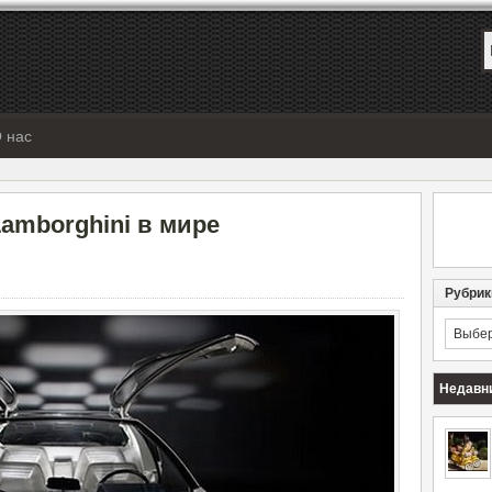
 нас
Lamborghini в мире
Рубрик
Рубрик
Недавн