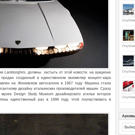
Опублик
Опублик
Опублик
и Lamborghini, должны застыть от этой новости. на аукционе
о продан созданный в единственном экземпляр концепт-кара
авлен на Женевском автосалоне в 1967 году. Машина стала
егантному дизайну итальянских производителей машин. Сразу
 музее Design Study Museum дизайнерского ателье которое
Опублик
тены единственный раз в 1996 году, чтоб поучаствовать в
Архив
Архивы