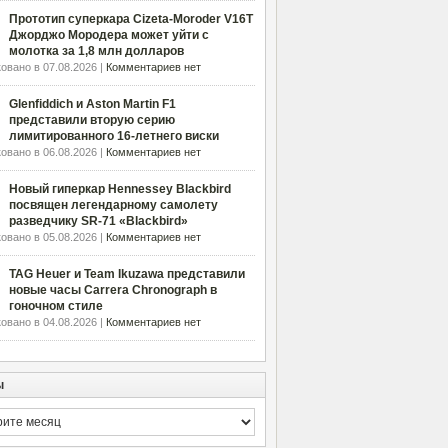
Прототип суперкара Cizeta-Moroder V16T
Джорджо Мородера может уйти с
молотка за 1,8 млн долларов
овано в 07.08.2026 |
Комментариев нет
Glenfiddich и Aston Martin F1
представили вторую серию
лимитированного 16-летнего виски
овано в 06.08.2026 |
Комментариев нет
Новый гиперкар Hennessey Blackbird
посвящен легендарному самолету
разведчику SR-71 «Blackbird»
овано в 05.08.2026 |
Комментариев нет
TAG Heuer и Team Ikuzawa представили
новые часы Carrera Chronograph в
гоночном стиле
овано в 04.08.2026 |
Комментариев нет
ы