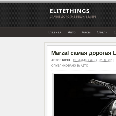
ELITETHINGS
САМЫЕ ДОРОГИЕ ВЕЩИ В МИРЕ
Главная
Авто
Часы
Отели
О
Marzal самая дорогая 
АВТОР
RICHI
–
ОПУБЛИКОВАНО В 20.06.2011
ОПУБЛИКОВАНО В:
АВТО