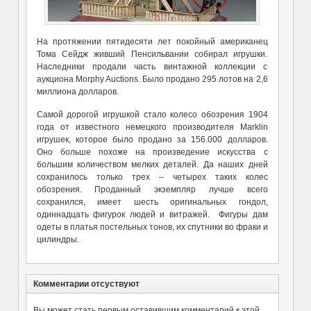
На протяжении пятидесяти лет покойный американец
Тома Сейдж живший Пенсильвании собирал игрушки.
Наследники продали часть винтажной коллекции с
аукциона Morphy Auctions. Было продано 295 лотов на 2,6
миллиона долларов.
Самой дорогой игрушкой стало колесо обозрения 1904
года от известного немецкого производителя Marklin
игрушек, которое было продано за 156.000 долларов.
Оно больше похоже на произведение искусства с
большим количеством мелких деталей. Да наших дней
сохранилось только трех – четырех таких колес
обозрения. Проданный экземпляр лучше всего
сохранился, имеет шесть оригинальных гондол,
одиннадцать фигурок людей и витражей. Фигуры дам
одеты в платья постельных тонов, их спутники во фраки и
цилиндры.
Комментарии отсуствуют
Вы может стать первым оставившим комментарий к этой