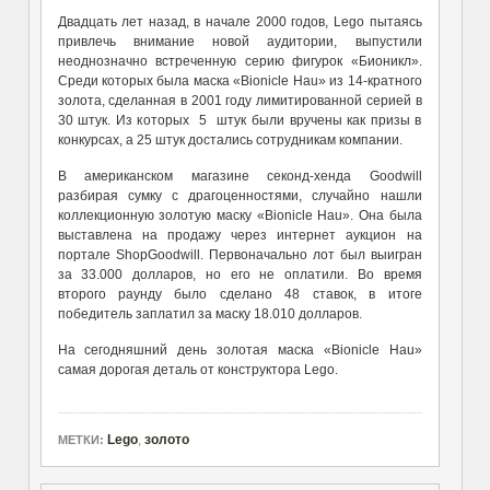
Двадцать лет назад, в начале 2000 годов, Lego пытаясь
привлечь внимание новой аудитории, выпустили
неоднозначно встреченную серию фигурок «Бионикл».
Среди которых была маска «Bionicle Hau» из 14-кратного
золота, сделанная в 2001 году лимитированной серией в
30 штук. Из которых 5 штук были вручены как призы в
конкурсах, а 25 штук достались сотрудникам компании.
В американском магазине секонд-хенда Goodwill
разбирая сумку с драгоценностями, случайно нашли
коллекционную золотую маску «Bionicle Hau». Она была
выставлена на продажу через интернет аукцион на
портале ShopGoodwill. Первоначально лот был выигран
за 33.000 долларов, но его не оплатили. Во время
второго раунду было сделано 48 ставок, в итоге
победитель заплатил за маску 18.010 долларов.
На сегодняшний день золотая маска «Bionicle Hau»
самая дорогая деталь от конструктора Lego.
Lego
,
золото
МЕТКИ: