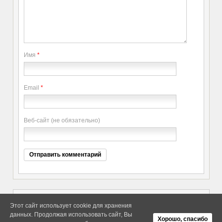
Имя
*
Email
*
Веб-сайт (не обязательно)
Этот сайт использует cookie для хранения
данных. Продолжая использовать сайт, Вы
Copyright elitethings. All Rights
Об Arras WordPress Theme
Хорошо, спасибо