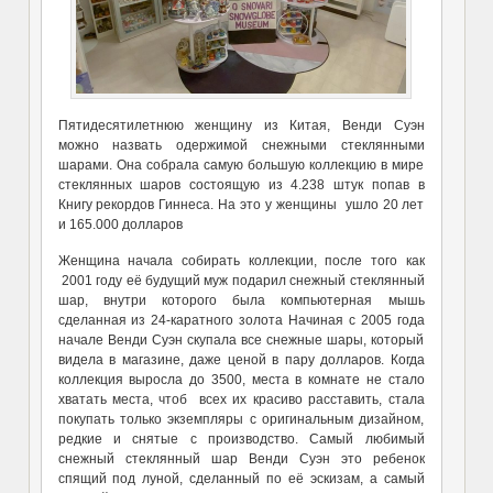
Пятидесятилетнюю женщину из Китая, Венди Суэн
можно назвать одержимой снежными стеклянными
шарами. Она собрала самую большую коллекцию в мире
стеклянных шаров состоящую из 4.238 штук попав в
Книгу рекордов Гиннеса. На это у женщины ушло 20 лет
и 165.000 долларов
Женщина начала собирать коллекции, после того как
2001 году её будущий муж подарил снежный стеклянный
шар, внутри которого была компьютерная мышь
сделанная из 24-каратного золота Начиная с 2005 года
начале Венди Суэн скупала все снежные шары, который
видела в магазине, даже ценой в пару долларов. Когда
коллекция выросла до 3500, места в комнате не стало
хватать места, чтоб всех их красиво расставить, стала
покупать только экземпляры с оригинальным дизайном,
редкие и снятые с производство. Самый любимый
снежный стеклянный шар Венди Суэн это ребенок
спящий под луной, сделанный по её эскизам, а самый