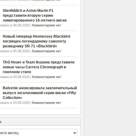
Glenfiddich и Aston Martin F1
представили вторую серию
лимитированного 16-летнего виски
овано в 06.08.2026 |
Комментариев нет
Новый гиперкар Hennessey Blackbird
посвящен легендарному самолету
разведчику SR-71 «Blackbird»
овано в 05.08.2026 |
Комментариев нет
TAG Heuer и Team Ikuzawa представили
новые часы Carrera Chronograph в
гоночном стиле
овано в 04.08.2026 |
Комментариев нет
Balvenie анонсировала заключительный
выпуск эксклюзивной серии виски «Fifty
Collection»
овано в 03.08.2026 |
Комментариев нет
ы