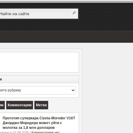
и
и
ии
Комментарии
Метки
Прототип суперкара Cizeta-Moroder V16T
Джорджо Мородера может уйти с
молотка за 1,8 млн долларов
овано в 07.08.2026 |
Комментариев нет