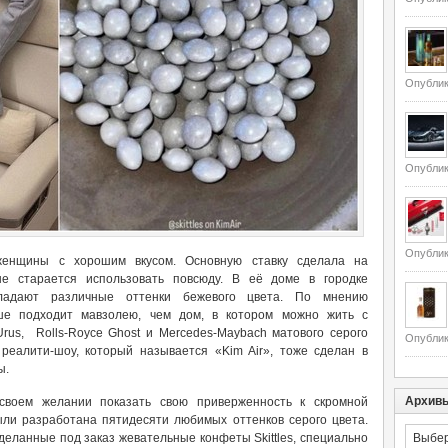
Опублик
Опублик
Опублик
енщины с хорошим вкусом. Основную ставку сделала на
е старается использовать повсюду. В её доме в городке
ладают различные оттенки бежевого цвета. По мнению
ше подходит мавзолею, чем дом, в котором можно жить с
Urus, Rolls-Royce Ghost и Mercedes-Maybach матового серого
Опублик
реалити-шоу, который называется «Kim Air», тоже сделан в
ы.
Архив
воем желании показать свою приверженность к скромной
ыли разработана пятидесяти любимых оттенков серого цвета.
Архивы
деланные под заказ жевательные конфеты Skittles, специально