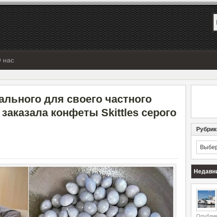
 нас
ального для своего частного
 заказала конфеты Skittles серого
Рубрик
Рубрик
Недавн
Опублик