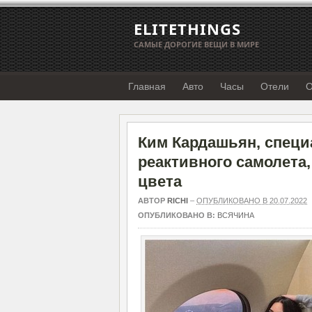
ELITETHINGS
САМЫЕ ДОРОГИЕ ВЕЩИ В МИРЕ
Главная
Авто
Часы
Отели
О
Ким Кардашьян, специ
реактивного самолета,
цвета
АВТОР
RICHI
–
ОПУБЛИКОВАНО В 20.07.2022
ОПУБЛИКОВАНО В:
ВСЯЧИНА