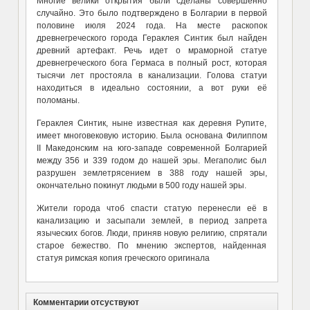
Многие велики открытия были сделаны совершенно
случайно. Это было подтверждено в Болгарии в первой
половине июля 2024 года. На месте раскопок
древнегреческого города Гераклея Синтик был найден
древний артефакт. Речь идет о мраморной статуе
древнегреческого бога Гермаса в полный рост, которая
тысячи лет простояла в канализации. Голова статуи
находиться в идеально состоянии, а вот руки её
поломаны.
Гераклея Синтик, ныне известная как деревня Рупите,
имеет многовековую историю. Была основана Филиппом
II Македонским на юго-западе современной Болгарией
между 356 и 339 годом до нашей эры. Мегаполис был
разрушен землетрясением в 388 году нашей эры,
окончательно покинут людьми в 500 году нашей эры.
Жители города чтоб спасти статую перенесли её в
канализацию и засыпали землей, в период запрета
языческих богов. Люди, приняв новую религию, спрятали
старое бежество. По мнению экспертов, найденная
статуя римская копия греческого оригинала
Комментарии отсуствуют