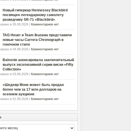
Новый гиперкар Hennessey Blackbird
посвящен легендарному самолету
разведчику SR-71 «Blackbird»
овано в 05.08.2026 |
Комментариев нет
TAG Heuer и Team Ikuzawa представили
новые часы Carrera Chronograph в
гоночном стиле
овано в 04.08.2026 |
Комментариев нет
Balvenie анонсировала заключительный
выпуск эксклюзивной серии виски «Fifty
Collection»
овано в 03.08.2026 |
Комментариев нет
«Шедевр Моне может быть продан
более чем за 17 млн долларов на
осеннем аукционе
овано в 01.08.2026 |
Комментариев нет
ы