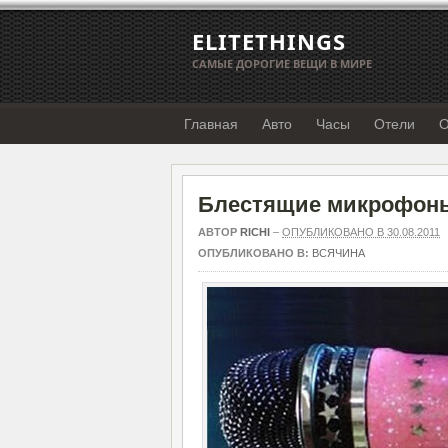
ELITETHINGS
САМЫЕ ДОРОГИЕ ВЕЩИ В МИРЕ
Главная
Авто
Часы
Отели
О
Блестящие микрофоны о
АВТОР
RICHI
–
ОПУБЛИКОВАНО В 30.08.2011
ОПУБЛИКОВАНО В:
ВСЯЧИНА