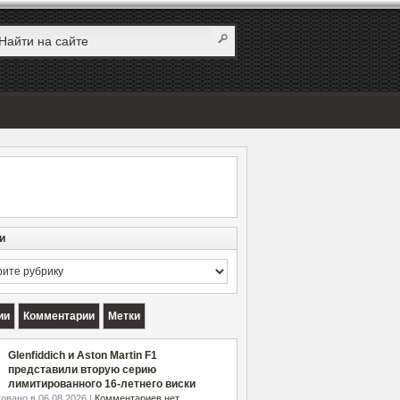
и
и
ии
Комментарии
Метки
Glenfiddich и Aston Martin F1
представили вторую серию
лимитированного 16-летнего виски
овано в 06.08.2026 |
Комментариев нет