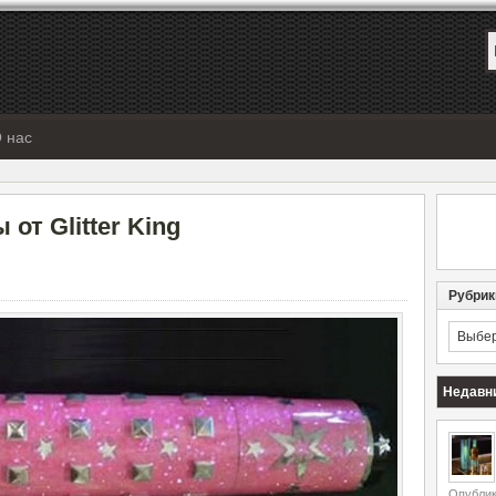
 нас
т Glitter King
Рубрик
Рубрик
Недавн
Опублик