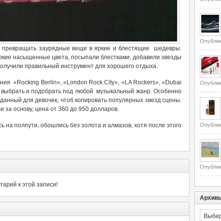
Опублик
как превращать заурядные вещи в яркие и блестящие шедевры.
яркие насыщенные цвета, посыпали блестками, добавили звезды
получили правильный инструмент для хорошего отдыха.
я «Rocking Berlin», «London Rock City», «LA Rockers», «Dubai
Опублик
го выбрать и подобрать под любой музыкальный жанр. Особенно
данный для девочек, чтоб копировать популярных звезд сцены.
 за основу, цена от 360 до 950 долларов.
 на полпути, обошлись без золота и алмазов, хотя после этого
Опублик
Опублик
арий к этой записи!
Архив
Архивы