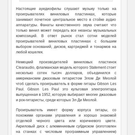
Настоящие ауидиофилы слушают музыку только на
проигрывателях виниловых пластинках, которые
занимают почетное центральное место в стойке аудио
аппаратуры. Фанаты качественного звука считают что
только винил может передать все нюансы музыкальных
композиций. В ответ рынок стал сотни моделей
проигрывателей виниловых пластинках с большим
выбором оснований, дисков, картриджей и тонармов на
любой кошелек.
Немецкий производителей виниловых пластинок
Clearaudio, флагманская модель которого Statement стоит
несколько сотен тысяч долларов, объединился с
американским джазовым гитаристом Элом Ди Меолой
чтоб сделать проигрыватель в форме гитары Gibson Les
Paul. Gibson Les Paul это культовая электрогитара
выпущенная в 1952, которую выбирают многие джазовые
и рок-гитаристы, среди которых Эл Ди Меолой.
Проигрыватель имеет форму корпуса гитары, со
похожими органами управления и хорошо знакомой
отделкой черного цвета или коричневого цвете.
Акриловый диск с алюминиевым субдиском (изготовлен
на станках с числовым программным управлением)