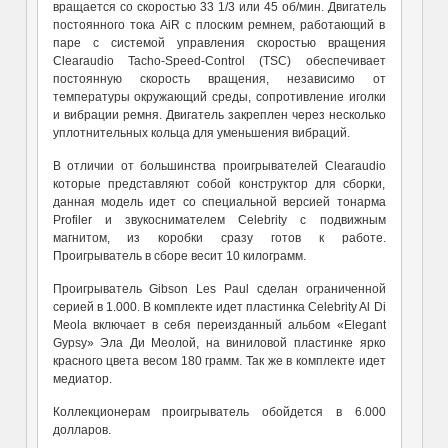
вращается со скоростью 33 1/3 или 45 об/мин. Двигатель
постоянного тока AiR c плоским ремнем, работающий в
паре с системой управления скоростью вращения
Clearaudio Tacho-Speed-Control (TSC) обеспечивает
постоянную скорость вращения, независимо от
температуры окружающий среды, сопротивление иголки
и вибрации ремня. Двигатель закреплен через несколько
уплотнительных кольца для уменьшения вибраций.
В отличии от большинства проигрывателей Clearaudio
которые представляют собой конструктор для сборки,
данная модель идет со специальной версией тонарма
Profiler и звукоснимателем Celebrity с подвижным
магнитом, из коробки сразу готов к работе.
Проигрыватель в сборе весит 10 килограмм.
Проигрыватель Gibson Les Paul сделан ограниченной
серией в 1.000. В комплекте идет пластинка Celebrity Al Di
Meola включает в себя переизданный альбом «Elegant
Gypsy» Эла Ди Меолой, на виниловой пластинке ярко
красного цвета весом 180 грамм. Так же в комплекте идет
медиатор.
Коллекционерам проигрыватель обойдется в 6.000
долларов.