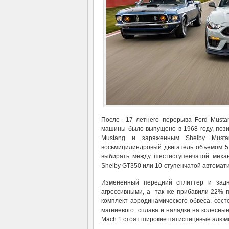
После 17 летнего перерыва Ford Musta
машины было выпущено в 1968 году, поз
Mustang и заряженным Shelby Must
восьмицилиндровый двигатель объемом 5
выбирать между шестиступенчатой механ
Shelby GT350 или 10-ступенчатой автомати
Измененный передний сплиттер и зад
агрессивными, а так же прибавили 22% 
комплект аэродинамического обвеса, сос
магниевого сплава и наладки на колесны
Mach 1 стоят широкие пятиспицевые алюми