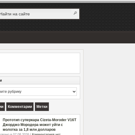
и
и
ии
Комментарии
Метки
Прототип суперкара Cizeta-Moroder V16T
Джорджо Мородера может уйти с
молотка за 1,8 млн долларов
овано в 07.08.2026 |
Комментариев нет