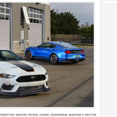
ебристом, черном, белом, синем, оранжевом, красном и желтом