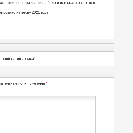
ажающие полоски красного, белого или оранжевого цвета.
ировано на весну 2021 года.
арий к этой записи!
зательные поля помечены
*