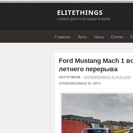
ELITETHINGS
САМЫЕ ДОРОГИЕ ВЕЩИ В МИРЕ
Главная
Авто
Часы
Отели
О
Ford Mustang Mach 1 в
летнего перерыва
АВТОР
RICHI
–
ОПУБЛИКОВАНО В 24.06.2020
ОПУБЛИКОВАНО В:
АВТО