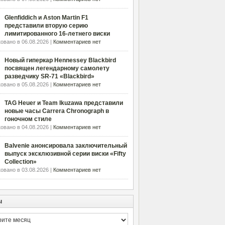
Glenfiddich и Aston Martin F1
представили вторую серию
лимитированного 16-летнего виски
овано в 06.08.2026 |
Комментариев нет
Новый гиперкар Hennessey Blackbird
посвящен легендарному самолету
разведчику SR-71 «Blackbird»
овано в 05.08.2026 |
Комментариев нет
TAG Heuer и Team Ikuzawa представили
новые часы Carrera Chronograph в
гоночном стиле
овано в 04.08.2026 |
Комментариев нет
Balvenie анонсировала заключительный
выпуск эксклюзивной серии виски «Fifty
Collection»
овано в 03.08.2026 |
Комментариев нет
ы