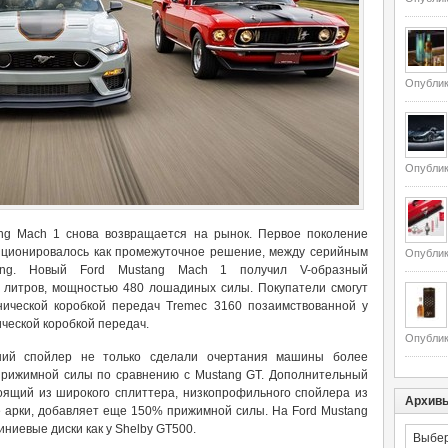
Опублик
Опублик
ng Mach 1 снова возвращается на рынок. Первое поколение
иционировалось как промежуточное решение, между серийным
Опублик
ang. Новый Ford Mustang Mach 1 получил V-образный
 литров, мощностью 480 лошадиных силы. Покупатели смогут
ической коробкой передач Tremec 3160 позаимствованной у
ческой коробкой передач.
Опублик
ний спойлер не только сделали очертания машины более
прижимной силы по сравнению с Mustang GT. Дополнительный
тоящий из широкого сплиттера, низкопрофильного спойлера из
Архив
е арки, добавляет еще 150% прижимной силы. На Ford Mustang
ниевые диски как у Shelby GT500.
Архивы