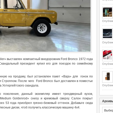
Опублик
Опублик
ailer» выставлен компактный внедорожник Ford Bronco 1972 года
Скандальный президент купил его для поездок по семейному
Опублик
ную на продажу, был установлен пакет «Baja» для гонок по
Строппом. После чего Ford Bronco был доставлен в поместье
за Уотергейтского скандала.
Опублик
о поколения, данный экземпляр имеет трехдверный кузов,
Medium Goldenrod» снизу и кремовый сверху. Салон покрыт
Архив
рез 53 года приобрел грязно-бежевый оттенок. Добавьте сюда
есные диски, чтоб получить классическую машину 4х4.
Архивы