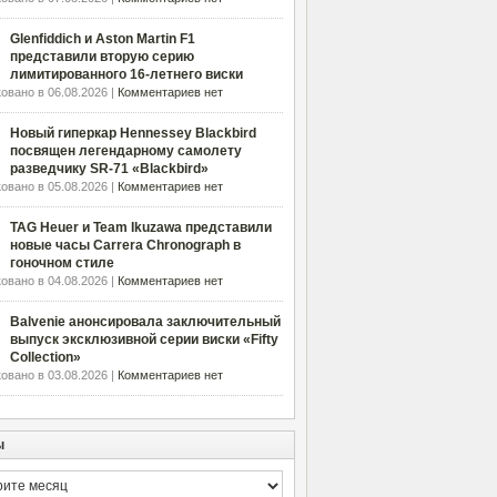
Glenfiddich и Aston Martin F1
представили вторую серию
лимитированного 16-летнего виски
овано в 06.08.2026 |
Комментариев нет
Новый гиперкар Hennessey Blackbird
посвящен легендарному самолету
разведчику SR-71 «Blackbird»
овано в 05.08.2026 |
Комментариев нет
TAG Heuer и Team Ikuzawa представили
новые часы Carrera Chronograph в
гоночном стиле
овано в 04.08.2026 |
Комментариев нет
Balvenie анонсировала заключительный
выпуск эксклюзивной серии виски «Fifty
Collection»
овано в 03.08.2026 |
Комментариев нет
ы