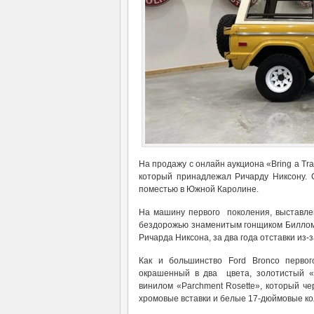
На продажу с онлайн аукциона «Bring a Tr
который принадлежал Ричарду Никсону. 
поместью в Южной Каролине.
На машину первого поколения, выставлен
бездорожью знаменитым гонщиком Биллом 
Ричарда Никсона, за два года отставки из-
Как и большинство Ford Bronco первог
окрашенный в два цвета, золотистый «
винилом «Parchment Rosette», который че
хромовые вставки и белые 17-дюймовые кол