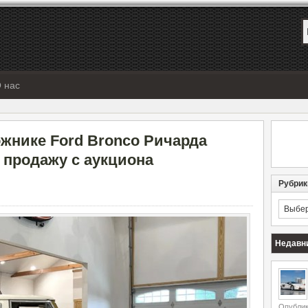
 нас
жнике Ford Bronco Ричарда
 продажу с аукциона
Рубрик
Рубрик
Недавн
Опублик