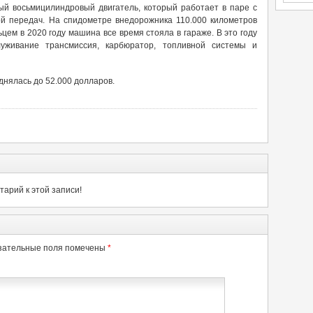
ый восьмицилиндровый двигатель, который работает в паре с
ой передач. На спидометре внедорожника 110.000 километров
ем в 2020 году машина все время стояла в гараже. В это году
уживание трансмиссия, карбюратор, топливной системы и
днялась до 52.000 долларов.
арий к этой записи!
зательные поля помечены
*