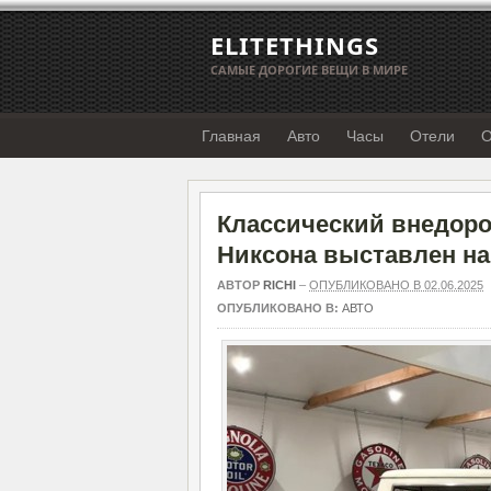
ELITETHINGS
САМЫЕ ДОРОГИЕ ВЕЩИ В МИРЕ
Главная
Авто
Часы
Отели
О
Классический внедоро
Никсона выставлен на
АВТОР
RICHI
–
ОПУБЛИКОВАНО В 02.06.2025
ОПУБЛИКОВАНО В:
АВТО