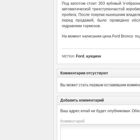
Под капотом стоит 303 кубовый V-образн
автоматической трехступенчастой коробк
пробега. После покупки нынешним владельц
перед продажей, было проведено обсл
гидравлики тормозов.
На момент написания цена Ford Bronco по
Ford
,
аукцион
МЕТКИ:
Комментарии отсуствуют
Вы может стать первым оставившим коммент
Добавить комментарий
Ваш адрес email не будет опубликован.
Обя
Комментарий