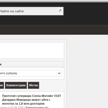
и
и
ии
Комментарии
Метки
Прототип суперкара Cizeta-Moroder V16T
Джорджо Мородера может уйти с
молотка за 1,8 млн долларов
овано в 07.08.2026 |
Комментариев нет