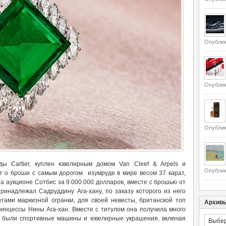
Опублик
Опублик
Опублик
 Cartier, куплен ювелирным домом Van Cleef & Arpels и
Опублик
ет о броши с самым дорогом изумруде в мире весом 37 карат,
а аукционе Сотбис за 9.000.000 долларов, вместе с брошью от
принадлежал Садруддину Ага-хану, по заказу которого из него
ами маркизной огранки, для своей невесты, британской топ
Архив
инцессы Нины Ага-хан. Вместе с титулом она получила много
Архивы
ых были спортивные машины и ювелирные украшения, включая