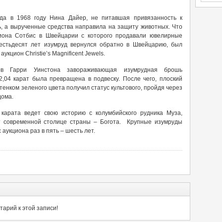
ода в 1968 году Нина Дайер, не питавшая привязанность к
ь, а вырученные средства направила на защиту животных. Что
иона Сотбис в Швейцарии с которого продавали ювелирные
шестьдесят лет изумруд вернулся обратно в Швейцарию, был
укцион Christie’s Magnificent Jewels.
в Гарри Уинстона завораживающая изумрудная брошь
,04 карат была превращена в подвеску. После чего, плоский
енком зеленого цвета получил статус культового, пройдя через
дома.
карата ведет свою историю с колумбийского рудника Муза,
т современной столице страны – Богота. Крупные изумруды
 аукциона раз в пять – шесть лет.
арий к этой записи!