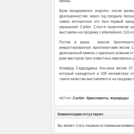
брошь.
Брак продержался недолго, после разв
драгоценностям, через год продала брош
самое интересное это был первый аукц
украшения Cartier. Спустя практически 
выставлен на продажу с юбилейного 110-го а
Потом в руках короля бриллианто
инкрустированная бриллиантами весом 12
драгоценный камень с идеально ровным отт
руки мастеров трех известных ювелирных 
Изумруд Садруддина Ага-хана весом 37 
который находиться в 100 километрах о
такого качества выставляются на продажу с
Cartier
,
бриллианты
,
изумруды
МЕТКИ:
Комментарии отсуствуют
Вы может стать первым оставившим коммент