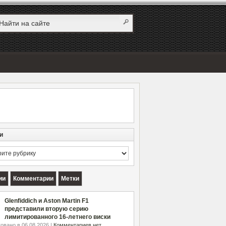
и
и
ии
Комментарии
Метки
Glenfiddich и Aston Martin F1
представили вторую серию
лимитированного 16-летнего виски
овано в 06.08.2026 |
Комментариев нет