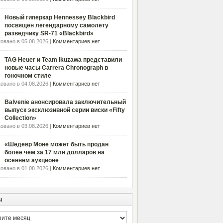
Новый гиперкар Hennessey Blackbird
посвящен легендарному самолету
разведчику SR-71 «Blackbird»
овано в 05.08.2026 |
Комментариев нет
TAG Heuer и Team Ikuzawa представили
новые часы Carrera Chronograph в
гоночном стиле
овано в 04.08.2026 |
Комментариев нет
Balvenie анонсировала заключительный
выпуск эксклюзивной серии виски «Fifty
Collection»
овано в 03.08.2026 |
Комментариев нет
«Шедевр Моне может быть продан
более чем за 17 млн долларов на
осеннем аукционе
овано в 01.08.2026 |
Комментариев нет
ы