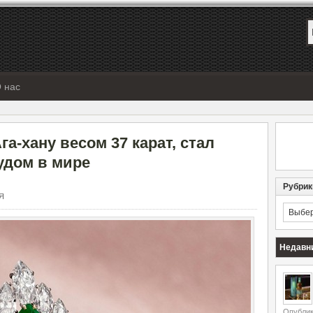
 нас
а-хану весом 37 карат, стал
удом в мире
Рубрик
Я
Рубрик
Недавн
Опублик