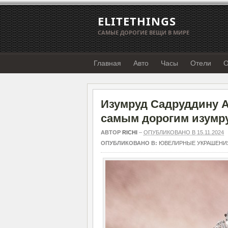
ELITETHINGS
САМЫЕ ДОРОГИЕ ВЕЩИ В МИРЕ
Главная
Авто
Часы
Отели
О
Изумруд Садруддину Аг
самым дорогим изумр
АВТОР
RICHI
–
ОПУБЛИКОВАНО В 15.11.2024
ОПУБЛИКОВАНО В:
ЮВЕЛИРНЫЕ УКРАШЕНИ