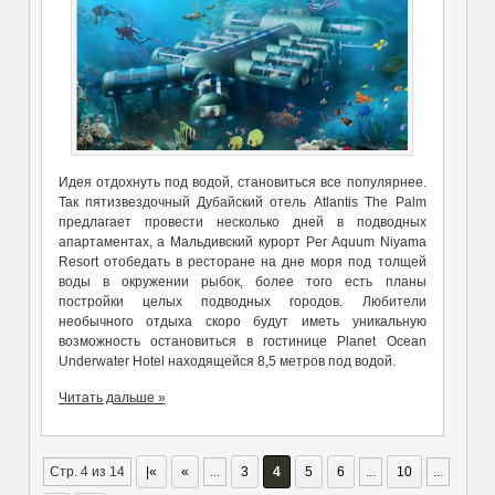
Идея отдохнуть под водой, становиться все популярнее.
Так пятизвездочный Дубайский отель Atlantis The Palm
предлагает провести несколько дней в подводных
апартаментах, а Мальдивский курорт Per Aquum Niyama
Resort отобедать в ресторане на дне моря под толщей
воды в окружении рыбок, более того есть планы
постройки целых подводных городов. Любители
необычного отдыха скоро будут иметь уникальную
возможность остановиться в гостинице Planet Ocean
Underwater Hotel находящейся 8,5 метров под водой.
Читать дальше »
Стр. 4 из 14
|«
«
...
3
4
5
6
...
10
...